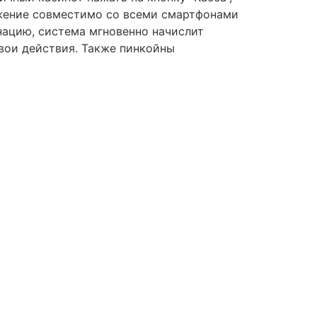
ожение совместимо со всеми смартфонами
нацию, система мгновенно начислит
вои действия. Также пинкойны