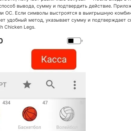
 способ вывода, сумму и подтвердить действие. Прил
или ОС. Если символы выстроятся в выигрышную комби
ает удобный метод, указывает сумму и подтверждает с
h Chicken Legs.