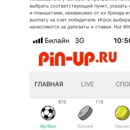
выбрать соответствующий пункт, указать
и планшетами, независимо от их бренда 
выплату на счет победителя. Игрок выбир
начисляются за депозиты и ставки. Hut Wit