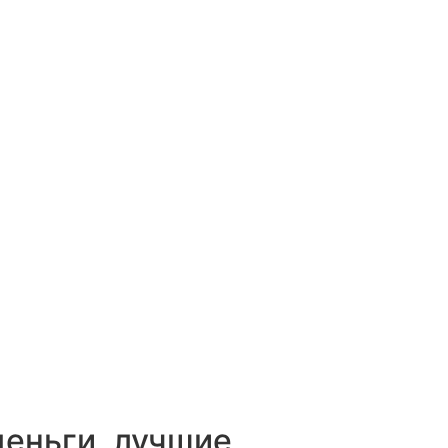
деньги, лучшие