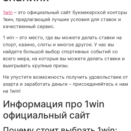
1win
– это официальный сайт букмекерской конторы
1вин, предлагающей лучшие условия для ставок и
качественный сервис.
1 win – это место, где вы можете делать ставки на
спорт, казино, слоты и многое другое. У нас вы
найдете большой выбор спортивных событий со
всего мира, на которые вы можете делать ставки и
выигрывать крупные призы.
Не упустите возможность получить удовольствие от
азарта и заработать деньги – присоединяйтесь к нам
на 1win!
Информация про 1win
официальный сайт
Почему стоит выбрать 1win: