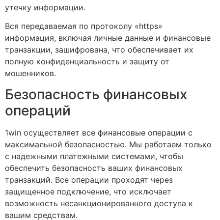
утечку информации.
Вся передаваемая по протоколу «https»
информация, включая личные данные и финансовые
транзакции, зашифрована, что обеспечивает их
полную конфиденциальность и защиту от
мошенников.
Безопасность финансовых
операций
1win осуществляет все финансовые операции с
максимальной безопасностью. Мы работаем только
с надежными платежными системами, чтобы
обеспечить безопасность ваших финансовых
транзакций. Все операции проходят через
защищенное подключение, что исключает
возможность несанкционированного доступа к
вашим средствам.