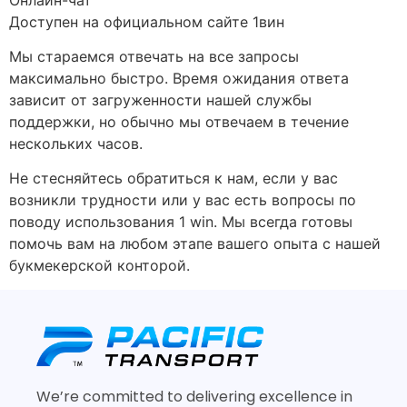
Доступен на официальном сайте 1вин
Мы стараемся отвечать на все запросы
максимально быстро. Время ожидания ответа
зависит от загруженности нашей службы
поддержки, но обычно мы отвечаем в течение
нескольких часов.
Не стесняйтесь обратиться к нам, если у вас
возникли трудности или у вас есть вопросы по
поводу использования 1 win. Мы всегда готовы
помочь вам на любом этапе вашего опыта с нашей
букмекерской конторой.
We’re committed to delivering excellence in