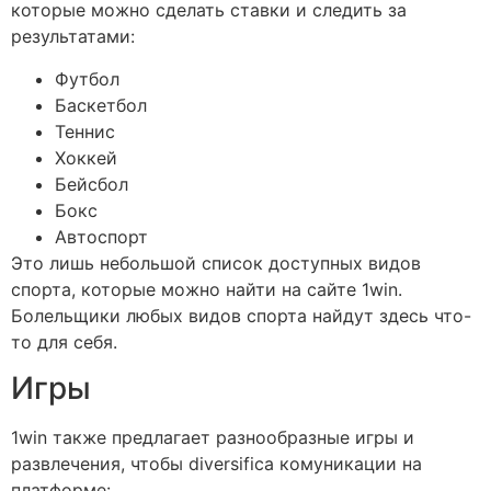
которые можно сделать ставки и следить за
результатами:
Футбол
Баскетбол
Теннис
Хоккей
Бейсбол
Бокс
Автоспорт
Это лишь небольшой список доступных видов
спорта, которые можно найти на сайте 1win.
Болельщики любых видов спорта найдут здесь что-
то для себя.
Игры
1win также предлагает разнообразные игры и
развлечения, чтобы diversifica комуникации на
платформе: