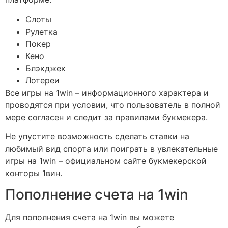
Слоты
Рулетка
Покер
Кено
Блэкджек
Лотереи
Все игры на 1win – информационного характера и
проводятся при условии, что пользователь в полной
мере согласен и следит за правилами букмекера.
Не упустите возможность сделать ставки на
любимый вид спорта или поиграть в увлекательные
игры на 1win – официальном сайте букмекерской
конторы 1вин.
Пополнение счета на 1win
Для пополнения счета на 1win вы можете