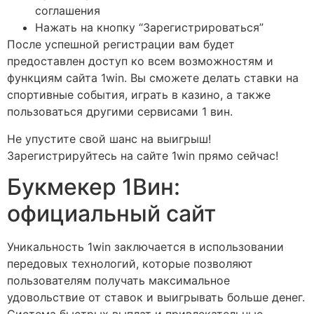
соглашения
Нажать на кнопку “Зарегистрироваться”
После успешной регистрации вам будет
предоставлен доступ ко всем возможностям и
функциям сайта 1win. Вы сможете делать ставки на
спортивные события, играть в казино, а также
пользоваться другими сервисами 1 вин.
Не упустите свой шанс на выигрыш!
Зарегистрируйтесь на сайте 1win прямо сейчас!
Букмекер 1Вин:
официальный сайт
Уникальность 1win заключается в использовании
передовых технологий, которые позволяют
пользователям получать максимальное
удовольствие от ставок и выигрывать больше денег.