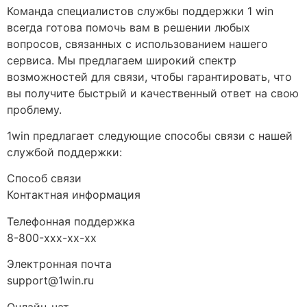
Команда специалистов службы поддержки 1 win
всегда готова помочь вам в решении любых
вопросов, связанных с использованием нашего
сервиса. Мы предлагаем широкий спектр
возможностей для связи, чтобы гарантировать, что
вы получите быстрый и качественный ответ на свою
проблему.
1win предлагает следующие способы связи с нашей
службой поддержки:
Способ связи
Контактная информация
Телефонная поддержка
8-800-xxx-xx-xx
Электронная почта
support@1win.ru
Онлайн-чат