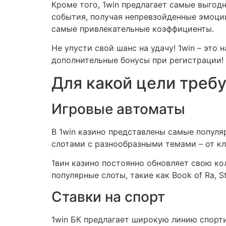
Кроме того, 1win предлагает самые выгод
события, получая непревзойденные эмоции
самые привлекательные коэффициенты.
Не упусти свой шанс на удачу! 1win – это
дополнительные бонусы при регистрации! 
Для какой цели требу
Игровые автоматы
В 1win казино представлены самые попул
слотами с разнообразными темами – от к
1вин казино постоянно обновляет свою ко
популярные слоты, такие как Book of Ra, S
Ставки на спорт
1win БК предлагает широкую линию спорт