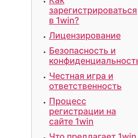
зарегистрироваться
в 1win?
Лицензирование
Безопасность и
конфиденциальност
Честная игра и
ответственность
Процесс
регистрации на
сайте 1win
Что предлагает 1win