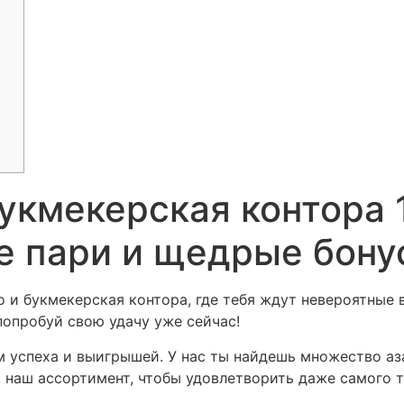
укмекерская контора 1
е пари и щедрые бону
но и букмекерская контора, где тебя ждут невероятные
опробуй свою удачу уже сейчас!
 успеха и выигрышей. У нас ты найдешь множество аза
 наш ассортимент, чтобы удовлетворить даже самого т