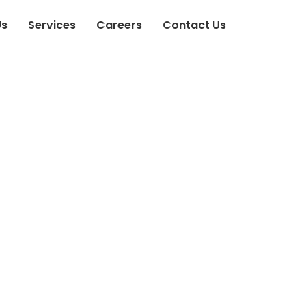
Us
Services
Careers
Contact Us