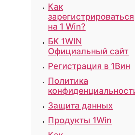
Как
зарегистрироваться
на 1 Win?
БК 1WIN
Официальный сайт
Регистрация в 1Вин
Политика
конфиденциальност
Защита данных
Продукты 1Win
Как