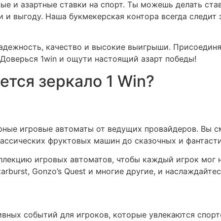
ные и азартные ставки на спорт. Ты можешь делать ст
 и выгоду. Наша букмекерская контора всегда следит
 надежность, качество и высокие выигрыши. Присоедин
Доверься 1win и ощути настоящий азарт победы!
ется зеркало 1 Win?
ярные игровые автоматы от ведущих провайдеров. Вы
лассических фруктовых машин до сказочных и фантаст
ллекцию игровых автоматов, чтобы каждый игрок мог н
tarburst, Gonzo’s Quest и многие другие, и наслаждайт
ивных событий для игроков, которые увлекаются спорт