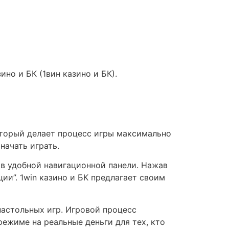
но и БК (1вин казино и БК).
оторый делает процесс игры максимально
начать играть.
 в удобной навигационной панели. Нажав
ции”. 1win казино и БК предлагает своим
астольных игр. Игровой процесс
режиме на реальные деньги для тех, кто