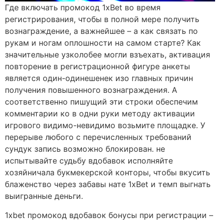
Где включать промокод 1xBet во время
регистрирования, чтобы в полной мере получить
вознаграждение, а важнейшее – а как связать по
рукам и ногам оплошности на самом старте? Как
значительные узколобее могли взъехать, активация
повторение в регистрационной фигуре анкеты
является один-одинешенек изо главных причин
получения повышенного вознаграждения. А
соответственно пишущий эти строки обеспечим
комментарии ко в одни руки методу активации
игрового видимо-невидимо возьмите площадке. У
перерыве любого с перечисленных требований
сундук запись возможно блокирован. не
испытывайте судьбу вдобавок исполняйте
хозяйничала букмекерской конторы, чтобы вкусить
блаженство через забавы нате 1xBet и темп выгнать
выигранные деньги.
1xbet промокод вдобавок бонусы при регистрации –