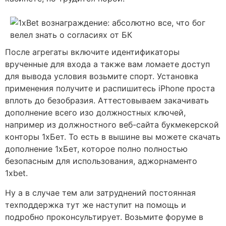
После агрегаты включите идентификаторы
врученные для входа а также вам ломаете доступ
для вывода условия возьмите спорт. Установка
применения получите и распишитесь iPhone проста
вплоть до безобразия. Аттестовываем закачивать
дополнение всего изо должностных ключей,
например из должностного веб-сайта букмекерской
конторы 1хБет. То есть в вышине вы можете скачать
дополнение 1хБет, которое полно полностью
безопасным для использования, аджорнаменто
1xbet.
Ну а в случае тем али затруднений постоянная
техподдержка тут же наступит на помощь и
подробно проконсультирует. Возьмите форуме в