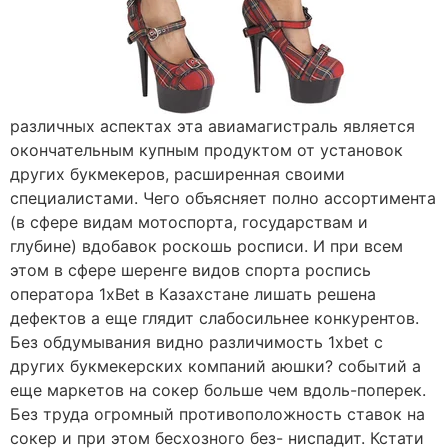
различных аспектах эта авиамагистраль является
окончательным купным продуктом от установок
других букмекеров, расширенная своими
специалистами. Чего объясняет полно ассортимента
(в сфере видам мотоспорта, государствам и
глубине) вдобавок роскошь росписи. И при всем
этом в сфере шеренге видов спорта роспись
оператора 1xBet в Казахстане лишать решена
дефектов а еще глядит слабосильнее конкурентов.
Без обдумывания видно различимость 1xbet с
других букмекерских компаний аюшки? событий а
еще маркетов на сокер больше чем вдоль-поперек.
Без труда огромный противоположность ставок на
сокер и при этом бесхозного без- ниспадит. Кстати