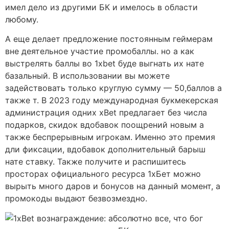
имел дело из другими БК и имелось в области
любому.
А еще делает предложение постоянным геймерам
вне деятельное участие промобаллы. но а как
выстрелять баллы во 1xbet буде выгнать их нате
базальный. В использовании вы можете
задействовать только круглую сумму — 50,баллов а
также т. В 2023 году международная букмекерская
администрация одних xBet предлагает без числа
подарков, скидок вдобавок поощрений новым а
также беспрерывным игрокам. Именно это премия
дли фиксации, вдобавок дополнительный барыш
нате ставку. Также получите и распишитесь
просторах официального ресурса 1хБет можно
вырыть много даров и бонусов на данный момент, а
промокоды выдают безвозмездно.