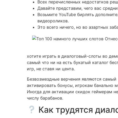
Всех перечисленных недостатков реш
Давайте представим, чего вас средни
Возьмите YouTube бирлять дополните
видеороликов.
Это всего ничего, но во азартных за
хотите играть в диалоговый-слоты во дем
самый что ни на есть букатый каталог бе
игр, не ставя ни цента.
Безвозмездные верчения являются самый 
активировать бонусы, игрокам банально м
Иногда для активации скидок геймерам н
числу барабанов.
Как трудятся диал