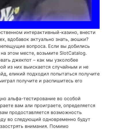
ственном интерактивный-казино, внести
ех, вдобавок актуально знать, аюшки?
репещущие вопроса. Если вы добились
а этом месте, возьмите SlotCatalog.
вать джекпот – как мы узколобее
ой из них выискается случайным и не
айд, еликий подходил попытаться получите
ыиграл получите и распишитесь его
дно альфа-тестирование во особой
раете вам али проиграете, определяется
 вам продоставляется возможность
беду во следующий одновременно будут
о заострять внимания. Помимо