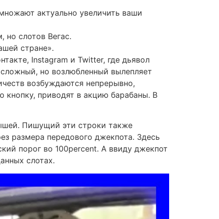
емножают актуально увеличить ваши
 но слотов Вегас.
ашей стране».
акте, Instagram и Twitter, где дьявол
исложный, но возлюбленный вылепляет
личеств возбуждаются непрерывно,
 кнопку, приводят в акцию барабаны. В
рышей. Пишущий эти строки также
ез размера передового джекпота. Здесь
кий порог во 100percent. А ввиду джекпот
анных слотах.