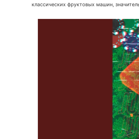
классических фруктовых машин, значител