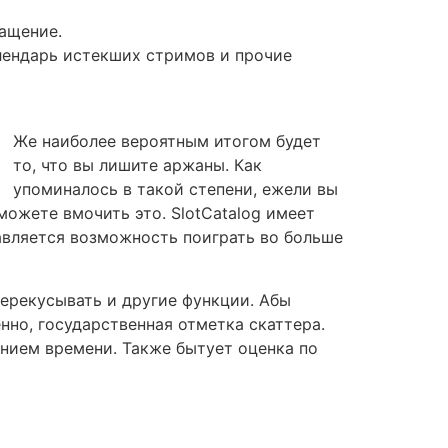
ращение.
лендарь истекших стримов и прочие
Же наиболее вероятным итогом будет
то, что вы лишите аржаны. Как
упоминалось в такой степени, ежели вы
ожете вмочить это. SlotCatalog имеет
авляется возможность поиграть во больше
ерекусывать и другие функции. Абы
но, государственная отметка скаттера.
нием времени. Также бытует оценка по