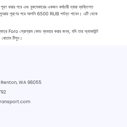
পূরণ করার পরে এবং বুকমেকারের একজন কর্মচারী দ্বারা ব্যক্তিগত
থম পুনরায় পূরণের পরে আপনি 6500 RUB পর্যন্ত পাবেন। এটি থেকে
ুধুমাত্র Foro প্রোগ্রাম কোড ব্যবহার করার জন্য, যদি তার অ্যাকাউন্ট
” বোতাম টিপুন।
St Renton, WA 98055
792
transport.com