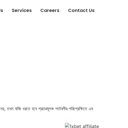
Us
Services
Careers
Contact Us
়, তখন বাজি ধরতে হবে প্রচারমূলক শর্তাবলীর পরিপ্রেক্ষিতে এব