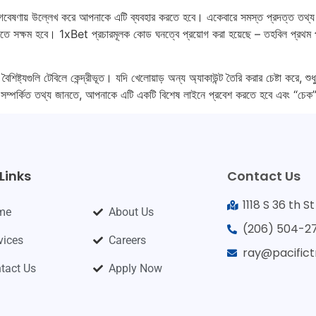
টি গবেষণায় উল্লেখ করে আপনাকে এটি ব্যবহার করতে হবে। একেবারে সমস্ত প্রদত্ত তথ্য 
র পেতে সক্ষম হবে। 1xBet প্রচারমূলক কোড ঘনত্বে প্রয়োগ করা হয়েছে – তহবিল প্র
িষ্ট্যগুলি টেবিলে কেন্দ্রীভূত। যদি খেলোয়াড় অন্য অ্যাকাউন্ট তৈরি করার চেষ্টা করে, শ
োনাস সম্পর্কিত তথ্য জানতে, আপনাকে এটি একটি বিশেষ লাইনে প্রবেশ করতে হবে এবং “চেক
Links
Contact Us
1118 S 36 th 
me
About Us
(206) 504-2
vices
Careers
ray@pacific
tact Us
Apply Now