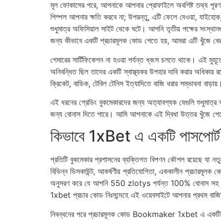
মূল ফোকাসের পরে, আপনাকে আপনার প্রোফাইলে অবশিষ্ট তথ্য পূরণ
পিম্পল আপনার ক্ষতি করবে না; উপরন্তু, এটি ফেলে দেওয়া, যাই
শুধুমাত্র অফিসিয়াল সাইট থেকে ঘটে। আপনি তৃতীয় পক্ষের সংস্থানগ
জন্য কীভাবে একটি প্রচারমূলক কোড পেতে হয়, আমরা এটি খুঁজে ব
গেমারের সার্টিফিকেশন না হওয়া পর্যন্ত ধ্বংস চলতে থাকে। এই মুহূর্ত
অনিবন্ধিত ছিল তাদের একটি স্বাস্থ্যকর উপহার দাবি করার অধিকার রয়
ক্রিকেট, বাডিক, টেবিল টেনিস ইত্যাদিতে বাজি ধরার সম্ভাবনা বাড়ায়
এই ধরনের গ্রেডিং বুকমেকারদের জন্য অত্যাবশ্যক যেগুলি শুধুমাত্র ক
জন্য বোনাস দিতে পারে। আমি আপনাকে এই দ্বিধা উত্তর খুঁজে পেতে 
কিভাবে 1xBet এ একটি পাসপোর্ট 
প্রতিটি বুকমেকার প্রশাসনের ব্যক্তিগত বিপণন কৌশল রয়েছে যা নত
বিভিন্ন ডিসকাউন্ট, আকর্ষণীয় প্রতিযোগিতা, এককালীন প্রচারমূলক ক
অনুসরণ করে যে আপনি 550 zlotys পর্যন্ত 100% বোনাস সহ আপনার
1xbet প্রচার কোড নিঃসন্দেহে এই ওয়েবসাইটে আপনার প্রথম বাজ
নিবন্ধনের পরে প্রচারমূলক কোড Bookmaker 1xbet এ একটি প্রচারম