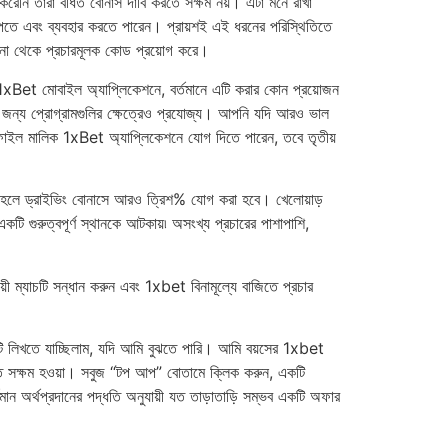
রেনি তারা বর্ধিত বোনাস দাবি করতে সক্ষম নয়। এটা মনে রাখা
 পেতে এবং ব্যবহার করতে পারেন। প্রায়শই এই ধরনের পরিস্থিতিতে
যাপেনা থেকে প্রচারমূলক কোড প্রয়োগ করে।
়। 1xBet মোবাইল অ্যাপ্লিকেশনে, বর্তমানে এটি করার কোন প্রয়োজন
 জন্য প্রোগ্রামগুলির ক্ষেত্রেও প্রযোজ্য। আপনি যদি আরও ভাল
্রোফাইল মালিক 1xBet অ্যাপ্লিকেশনে যোগ দিতে পারেন, তবে তৃতীয়
 তাহলে ড্রাইভিং বোনাসে আরও ত্রিশ% যোগ করা হবে। খেলোয়াড়
ি গুরুত্বপূর্ণ স্থানকে আটকায়৷ অসংখ্য প্রচারের পাশাপাশি,
 ম্যাচটি সন্ধান করুন এবং 1xbet বিনামূল্যে বাজিতে প্রচার
 লিখতে যাচ্ছিলাম, যদি আমি বুঝতে পারি। আমি বয়সের 1xbet
তে সক্ষম হওয়া। সবুজ “টপ আপ” বোতামে ক্লিক করুন, একটি
্তমান অর্থপ্রদানের পদ্ধতি অনুযায়ী যত তাড়াতাড়ি সম্ভব একটি অফার