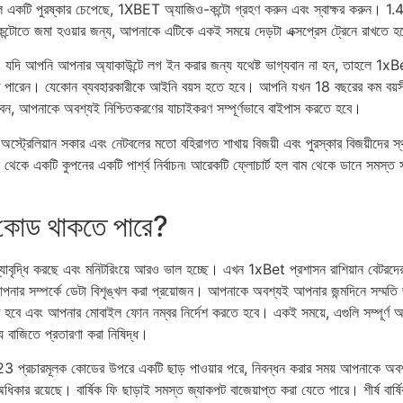
ল একটি পুরষ্কার চেপেছে, 1XBET অ্যাজিও-কন্টো গ্রহণ করুন এবং স্বাক্ষর করুন। 1
কন্টোতে জমা হওয়ার জন্য, আপনাকে এটিকে একই সময়ে দেড়টা এক্সপ্রেস ট্রেনে রাখতে 
, যদি আপনি আপনার অ্যাকাউন্টে লগ ইন করার জন্য যথেষ্ট ভাগ্যবান না হন, তাহলে 1xBe
তে পারেন। যেকোন ব্যবহারকারীকে আইনি বয়স হতে হবে। আপনি যখন 18 বছরের কম বয়সী
বেন, আপনাকে অবশ্যই নিশ্চিতকরণের যাচাইকরণ সম্পূর্ণভাবে বাইপাস করতে হবে।
 অস্ট্রেলিয়ান সকার এবং নেটবলের মতো বহিরাগত শাখায় বিজয়ী এবং পুরস্কার বিজয়ীদের স
থেকে একটি কুপনের একটি পার্শ্ব নির্বাচন৷ আরেকটি ফ্লোচার্ট হল বাম থেকে ডানে সমস্ত স
 কোড থাকতে পারে?
সংখ্যাবৃদ্ধি করছে এবং মনিটরিংয়ে আরও ভাল হচ্ছে। এখন 1xBet প্রশাসন রাশিয়ান বেটরদে
নার সম্পর্কে ডেটা বিশৃঙ্খল করা প্রয়োজন। আপনাকে অবশ্যই আপনার জন্মদিনে সম্মতি জা
তে হবে এবং আপনার মোবাইল ফোন নম্বর নির্দেশ করতে হবে। একই সময়ে, এগুলি সম্পূর্ণ
 বাজিতে প্রতারণা করা নিষিদ্ধ।
23 প্রচারমূলক কোডের উপরে একটি ছাড় পাওয়ার পরে, নিবন্ধন করার সময় আপনাকে অ
ার রয়েছে। বার্ষিক ফি ছাড়াই সমস্ত জ্যাকপট বাজেয়াপ্ত করা যেতে পারে। শীর্ষ বার্ষিক