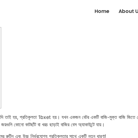
Home
About 
 যদি তাই হয়, প্রতিকূলতা 1bxet হয়। যখন একজন বেটর একটি বাজি-মুক্ত বাজি জিতে নেয
, জয়গুলি কোনো কাটছাঁট বা খরচ ছাড়াই বাজির বেস অ্যাকাউন্টে যায়।
ের রুটিন এবং উচ্চ নির্ভরযোগ্য প্রতিকূলতার সাথে একটি নতুন ধারণা!