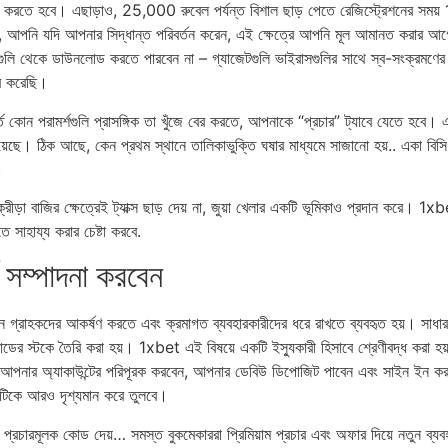
 করতে হবে। এছাড়াও, 25,000 রুবেল পর্যন্ত বিশাল ছাড় পেতে রেজিস্ট্রেশনের সময
হোক, আপনি যদি আপনার সিদ্ধান্ত পরিবর্তন করেন, এই ক্ষেত্রে আপনি মূল আমানত করা
ুলি থেকে ডাউনলোড করতে পারবেন না – গ্যাজেটগুলি ভাইরাসগুলির সাথে স্ব-সংক্রমণের প্র
ের করেছি।
ে কোন পরামর্শগুলি প্রাসঙ্গিক তা খুঁজে বের করতে, আপনাকে “প্রচার” ট্যাবে যেতে হবে। একেব
েছে। ঠিক আছে, কেন প্রথম স্থানে তালিকাভুক্তি ঘষার মাধ্যমে সাজানো হয়.. একা বিসি এক্
।
্রীড়া বাজির ক্ষেত্রেই ট্যাক্স ছাড় দেয় না, জুয়া খেলার একটি ভূমিকাও প্রদান করে।
সাহায্য করার চেষ্টা করবে.
সম্পাদনা করবেন
ুন গ্রাহকদের আকর্ষণ করতে এবং ক্রমাগত ব্যবহারকারীদের ধরে রাখতে ব্যবহৃত হয়। সাধা
োডের স্টকে তৈরি করা হয়। 1xbet এই বিষয়ে একটি ইস্যুকারী হিসাবে শ্রেণীবদ্ধ করা হয় 
 অ্যাকাউন্টের পরিপূরক করবেন, আপনার ডেবিউ ডিপোজিট পাবেন এবং সাইন ইন করবেন। 
িটিকে আরও দৃশ্যমান করে তুলবে।
ূলক কোড দেয়… সমস্ত বুকমেকাররা প্রিমিয়াম প্রচার এবং অফার দিয়ে নতুন ব্যবহারকা