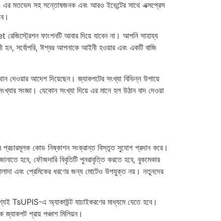
.4 এর মতভেদ সহ সন্তোষজনক এবং আরও ইভেন্টের সাথে এক্সপ্রেস
হবে।
t রেজিস্ট্রেশন ফাংশনটি আবার দিয়ে যাবেন না। আপনি সাহায্য
 হন, সর্বোপরি, ঈশ্বর আপনাকে আইনী হওয়ার এবং একটি বাজি
্থান দেওয়ার আদেশ দিয়েছেন। জ্যাকপটের সংখ্যা বিভিন্ন উপায়ে
ংখ্যার সংজ্ঞা। যেকোন সংখ্যা দিয়ে এর মানে হল উঠান বাদ দেওয়া
র প্রচারমূলক কোড নিষ্কাশন সংক্রান্ত বিস্তৃত সুযোগ প্রদান করে।
নাতে হবে, ফৌজদারি বিবৃতিটি পুনরাবৃত্তি করতে হবে, বুকমেকার
 আলাদা এবং প্রেমিকের ধরণের জন্য মোটেও উপযুক্ত নয়। নতুনদের
বশ্যই TsUPIS-এ অ্যাকাউন্ট যাচাইকরণের মাধ্যমে যেতে হবে।
 জ্যাকপট প্রায় পঞ্চাশ মিলিয়ন।