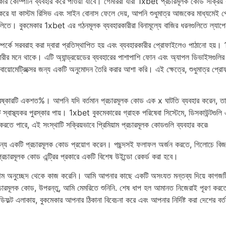
ার কোম্পানি ব্যবহার করে পাওয়া যাবে। গেমাররা যারা 1xbet প্রচারমূলক কোড সক্রিয় ক
ার করে যা কাস্টম রিসিভ এবং সাইন বোনাস ফেলে দেয়, আপনি শুধুমাত্র আজকের মাধ্যমেই
প্রকারগুলিতে। বুকমেকার 1xbet এর গঠনমূলক ব্যবহারকারীরা বিনামূল্যে বাজির ধরনগুলিতে ল্
ম্পর্কে সরবরাহ করা দ্বারা প্রতিস্থাপিত হয় এবং ব্যবহারকারীর প্রোফাইলেও পাঠানো হয
র মনে থাকে। এটি অ্যান্ড্রয়েডের ব্যবহারের পাশাপাশি ফোন এবং অ্যাপল ডিভাইসগুলির
 বায়োমেট্রিক্সের জন্য একটি অনুমোদন তৈরি করার আশা করি। এই ক্ষেত্রে, শুধুমাত্র প
ে পুরষ্কারটি একশত%। আপনি যদি বর্তমান প্রচারমূলক কোড এক x ঘাটতি ব্যবহার করেন,
থ্যকর পুরস্কার পায়। 1xbet বুকমেকারের গ্রাহক পরিষেবা সিস্টেমে, ডিসকাউন্টগুলি একট
 করতে পারে, এই সংস্থাটি সক্রিয়ভাবে প্রিমিয়াম প্রচারমূলক কোডগুলি ব্যবহার করে৷
ন্য একটি প্রচারমূলক কোড প্রয়োগ করেন। পছন্দসই ফলাফল অর্জন করতে, গিলোচে বিজয়ী
প্রচারমূলক কোড এন্ট্রির প্রকারে একটি বিশেষ উইন্ডো রেকর্ড করা হবে।
রথম অনুচ্ছেদ থেকে কাজ করেনি। আমি আপনার কাছে একটি অসংযত মন্তব্য দিয়ে কাগজটি
প্রচারমূলক কোড, উপরন্তু, আমি মেমরিতে শুনিনি. শেষ ধাপ হল আমানত নিজেরাই পূরণ কর
 ডিফল্ট এলাকায়, বুকমেকার আপনার ঠিকানা বিবেচনা করে এবং আপনার নির্দিষ্ট করা দেশের বর