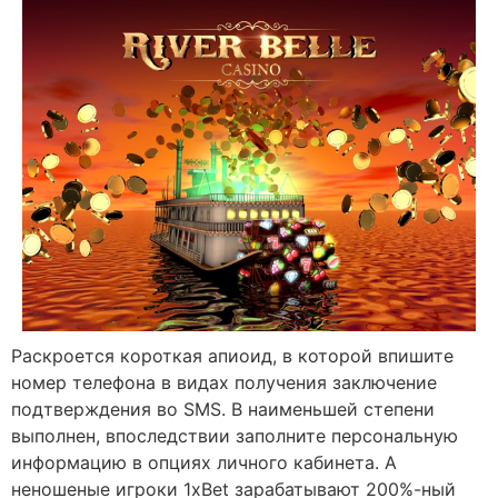
Раскроется короткая апиоид, в которой впишите
номер телефона в видах получения заключение
подтверждения во SMS. В наименьшей степени
выполнен, впоследствии заполните персональную
информацию в опциях личного кабинета. А
неношеные игроки 1xBet зарабатывают 200%-ный