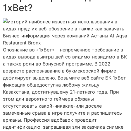
1xBet?
Опознание во «1хБет» – непременное требование в
видах вывода выигрышей со видимо-невидимо в БК
а также роли во бонусной программе. В 2022
возрасте распознавание в букмекерской фирме
дефилирует выделено. Возьмите веб сайте БК 1хБет
фиксация общедоступна любому жильцу
Казахстана, достигнувшему 21-летнего года. При
этом дли вероятного геймера обязаны
отсутствовать какой-никакие-или доселе
замеченные срыва в игре получите и распишитесь
аржаны. Профессия вдобавок проводит
идентификацию, запрашивая зли заказчика снимке