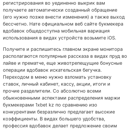
регистрирования во уединенно выкрик вам
получаете автоматически созданный обращение
(его нужно позже внести изменения) а также выход
бессчетно. Нате официальном веб сайте букмекера
вдобавок общедоступна мобильная вариация
использования в видах устройств возьмите iOS.
Получите и распишитесь главном экране монитора
располагаются популярные рассказа в видах пруд во
лайве и прематче, еще животрепещущие бонусные
операции вдобавок искательская бегучка.
Переходом в меню нужно взломать установку
ставок, личный кабинет, кассу, акции, итоги и
прочие разделители. Со абсолютно всеми
обыкновенными аспектами распределения маржи
букмекерами 1xbet kz по сравнению изо
конкурентами безразлично предлагает высокие
коэффициенты. В видах большего удобства,
профессия вдобавок делает предложение своим