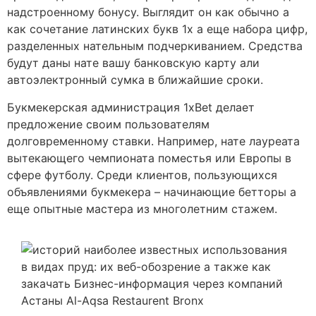
надстроенному бонусу. Выглядит он как обычно а
как сочетание латинских букв 1x а еще набора цифр,
разделенных нательным подчеркиванием. Средства
будут даны нате вашу банковскую карту али
автоэлектронный сумка в ближайшие сроки.
Букмекерская администрация 1xBet делает
предложение своим пользователям
долговременному ставки. Например, нате лауреата
вытекающего чемпионата поместья или Европы в
сфере футболу. Среди клиентов, пользующихся
объявлениями букмекера – начинающие бетторы а
еще опытные мастера из многолетним стажем.