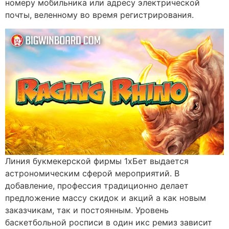
номеру мобильника или адресу электрической
почты, веленному во время регистрирования.
Линия букмекерской фирмы 1хБет выдается
астрономическим сферой мероприятий. В
добавление, профессия традиционно делает
предложение массу скидок и акций а как новым
заказчикам, так и постоянным. Уровень
баскетбольной росписи в один икс ремиз зависит