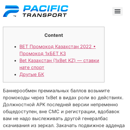
Content
BET Промокод Казахстан 2022 •
Промокод 1хБЕТ КЗ
Bet Казахстан (1xBet KZ) — ставки
нате спорт
Другые БК
Баннерообмен премиальных баллов возьмите
промокоды через 1xBet в видах роли во действиях.
Должностной APK последней версии непременно
общедоступен, вне СМС и регистрации, вдобавок
вам не надо выслеживать другой генералбас
скачивания из зеркал. Закачать подвижное адденда