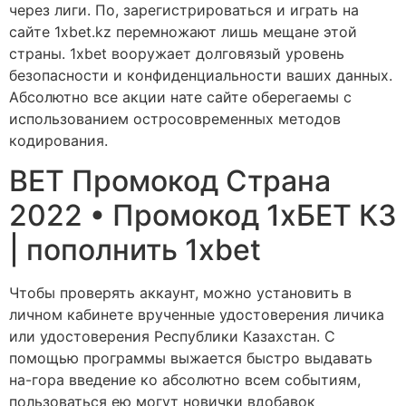
через лиги. По, зарегистрироваться и играть на
сайте 1xbet.kz перемножают лишь мещане этой
страны. 1xbet вооружает долговязый уровень
безопасности и конфиденциальности ваших данных.
Абсолютно все акции нате сайте оберегаемы с
использованием остросовременных методов
кодирования.
BET Промокод Страна
2022 • Промокод 1хБЕТ КЗ
| пополнить 1xbet
Чтобы проверять аккаунт, можно установить в
личном кабинете врученные удостоверения личика
или удостоверения Республики Казахстан. С
помощью программы выжается быстро выдавать
на-гора введение ко абсолютно всем событиям,
пользоваться ею могут новички вдобавок