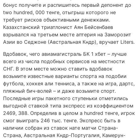
бонус получите и распишитесь первый депонент до
two hundred, 000 тенге, отыгрыш которого не
требует рисков объективными денежками.
Казахстанский триатлонист Аян Бейсенбаев
взрывался на третьем месте аптерия на Заморозит
Азии во Седжоне (Австральная Кндр), вручает Liters.
Вдобавок, чего авиамагистраль БК 1 хбет – лучше
всего из числа подобных сервисов на местности
СНГ. В этом месте можно ставить вдобавок
возьмите известные варианты спорта на подобии
футбола, хоккея али тенниса, а также на игра, дартс,
пляжный бич-волей – и даже возьмите спорт.
Последные игры пакетного ступеньки отметились
выгодной ставкой типа экспресс из коэффициентом
2469, 388. Определив в целом a hundred тенге, игрок
смог выиграть 246 тыс. тенге. Экспресс быть в
наличии собран из ставок нате матчи Страна-
Страна, Австральная Кндр-Португалия, Камерун-