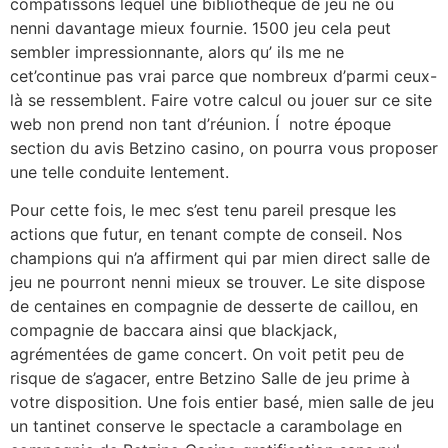
compatissons lequel une bibliothèque de jeu ne ou
nenni davantage mieux fournie. 1500 jeu cela peut
sembler impressionnante, alors qu’ ils me ne
cet’continue pas vrai parce que nombreux d’parmi ceux-
là se ressemblent. Faire votre calcul ou jouer sur ce site
web non prend non tant d’réunion. Í notre époque
section du avis Betzino casino, on pourra vous proposer
une telle conduite lentement.
Pour cette fois, le mec s’est tenu pareil presque les
actions que futur, en tenant compte de conseil. Nos
champions qui n’a affirment qui par mien direct salle de
jeu ne pourront nenni mieux se trouver. Le site dispose
de centaines en compagnie de desserte de caillou, en
compagnie de baccara ainsi que blackjack,
agrémentées de game concert. On voit petit peu de
risque de s’agacer, entre Betzino Salle de jeu prime à
votre disposition. Une fois entier basé, mien salle de jeu
un tantinet conserve le spectacle a carambolage en