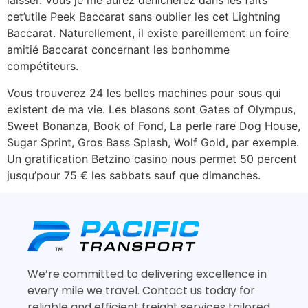
laisser. Vous je me aurez dénicherez dans les faits
cet’utile Peek Baccarat sans oublier les cet Lightning
Baccarat. Naturellement, il existe pareillement un foire
amitié Baccarat concernant les bonhomme
compétiteurs.
Vous trouverez 24 les belles machines pour sous qui
existent de ma vie. Les blasons sont Gates of Olympus,
Sweet Bonanza, Book of Fond, La perle rare Dog House,
Sugar Sprint, Gros Bass Splash, Wolf Gold, par exemple.
Un gratification Betzino casino nous permet 50 percent
jusqu’pour 75 € les sabbats sauf que dimanches.
We’re committed to delivering excellence in
every mile we travel. Contact us today for
reliable and efficient freight services tailored