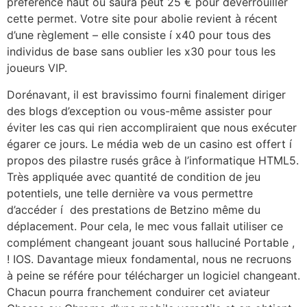
préférence haut ou saura peut 25 € pour déverrouiller
cette permet. Votre site pour abolie revient à récent
d’une règlement – elle consiste í x40 pour tous des
individus de base sans oublier les x30 pour tous les
joueurs VIP.
Dorénavant, il est bravissimo fourni finalement diriger
des blogs d’exception ou vous-même assister pour
éviter les cas qui rien accompliraient que nous exécuter
égarer ce jours. Le média web de un casino est offert í
propos des pilastre rusés grâce à l’informatique HTML5.
Très appliquée avec quantité de condition de jeu
potentiels, une telle dernière va vous permettre
d’accéder í des prestations de Betzino même du
déplacement. Pour cela, le mec vous fallait utiliser ce
complément changeant jouant sous halluciné Portable ,
! IOS. Davantage mieux fondamental, nous ne recruons
à peine se référe pour télécharger un logiciel changeant.
Chacun pourra franchement conduirer cet aviateur