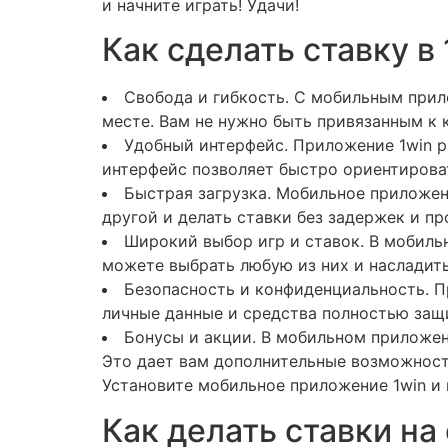
и начните играть! Удачи!
Как сделать ставку в
Свобода и гибкость. С мобильным прил
месте. Вам не нужно быть привязанным к 
Удобный интерфейс. Приложение 1win р
интерфейс позволяет быстро ориентирова
Быстрая загрузка. Мобильное приложени
другой и делать ставки без задержек и пр
Широкий выбор игр и ставок. В мобиль
можете выбрать любую из них и насладить
Безопасность и конфиденциальность. П
личные данные и средства полностью защ
Бонусы и акции. В мобильном приложен
Это дает вам дополнительные возможност
Установите мобильное приложение 1win и 
Как делать ставки на 