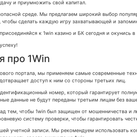
удачу и приумножить свой капитал.
езопасной среде. Мы предлагаем широкий выбор популя
е, чтобы сделать каждую игру захватывающей и запом
 присоединяйся к 1win казино и БК сегодня и окунись 
 успеху!
 про 1Win
рового портала, мы применяем самые современные тех
дотвращает доступ к ним со стороны третьих лиц.
дентификационный номер, который гарантирует полну
чные данные не будут переданы третьим лицам без ваше
ад тем, чтобы 1win был защищен от мошенничества и 
овневую систему проверки, чтобы гарантировать чест
ашей учетной записи. Мы рекомендуем использовать ко