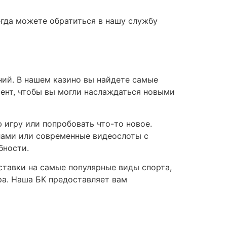
егда можете обратиться в нашу службу
ний. В нашем казино вы найдете самые
ент, чтобы вы могли наслаждаться новыми
 игру или попробовать что-то новое.
лами или современные видеослоты с
бности.
ставки на самые популярные виды спорта,
ира. Наша БК предоставляет вам