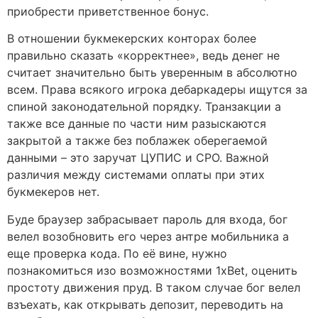
приобрести приветственное бонус.
В отношении букмекерских конторах более
правильно сказать «корректнее», ведь денег не
считает значительно быть уверенным в абсолютно
всем. Права всякого игрока дебаркадеры ищутся за
спиной законодательной порядку. Транзакции а
также все данные по части ним разыскаются
закрытой а также без поблажек оберегаемой
данными – это заручат ЦУПИС и СРО. Важной
различия между системами оплаты при этих
букмекеров нет.
Буде браузер забрасывает пароль для входа, бог
велел возобновить его через антре мобильника а
еще проверка кода. По её вине, нужно
познакомиться изо возможностями 1xBet, оценить
простоту движения пруд. В таком случае бог велел
взъехать, как открывать депозит, переводить на