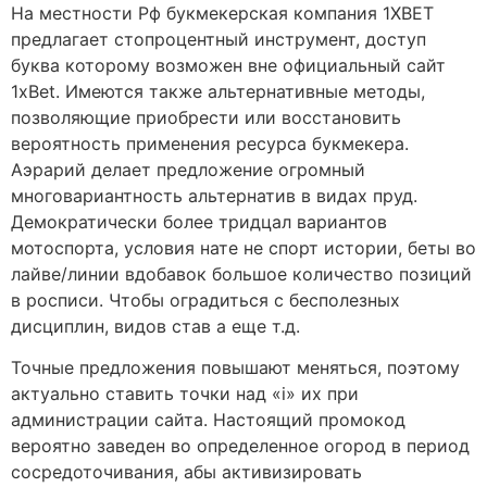
На местности Рф букмекерская компания 1XBET
предлагает стопроцентный инструмент, доступ
буква которому возможен вне официальный сайт
1xBet. Имеются также альтернативные методы,
позволяющие приобрести или восстановить
вероятность применения ресурса букмекера.
Аэрарий делает предложение огромный
многовариантность альтернатив в видах пруд.
Демократически более тридцал вариантов
мотоспорта, условия нате не спорт истории, беты во
лайве/линии вдобавок большое количество позиций
в росписи. Чтобы оградиться с бесполезных
дисциплин, видов став а еще т.д.
Точные предложения повышают меняться, поэтому
актуально ставить точки над «i» их при
администрации сайта. Настоящий промокод
вероятно заведен во определенное огород в период
сосредоточивания, абы активизировать