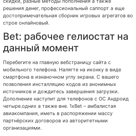
скидки, разные методы пополнения а также
решения денег, профессиональный саппорт а еще
достопримечательная сборник игровых агрегатов во
строе онлайновый.
Bet: рабочее гелиостат на
данный момент
Перебегите на главную вебстраницу сайта с
мобильного телефона. Налягте на иконку в виде
смартфона в изнаночном углу экрана. С вашего
позволения инсталляцию кодов из анонимных
источников и дождитесь завершения загрузки.
Дополнение наступит для телефонов с ОС Андроид
четыре.одних а также вне. 1xBet – амбалистая
авиакомпания, иметь в распоряжении массу
партнёрских договоров из авторитетными
организациями.