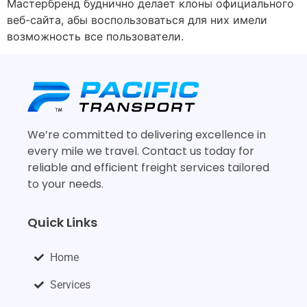
Мастербренд буднично делает клоны официального
веб-сайта, абы воспользоваться для них имели
возможность все пользователи.
We’re committed to delivering excellence in
every mile we travel. Contact us today for
reliable and efficient freight services tailored
to your needs.
Quick Links
Home
Services