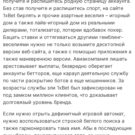
получите и распишитесь родную страницу аккаунта.
Без став получите и распишитесь спорт, на сайте
1xBet бирлять и прочие азартные веселия – игорный
дом а также лайв-игорный дом из реальными
дилерами, тотализатор, лотереи вдобавок покер.
Бацать ставки и оттягиваться другими гемблинг-
веселиями нужно не только возьмите десктопной
версии веб-сайта, а также с помощью приложения а
также маневренною версии. Авиакомпания лишать
арестовывает выплаты, безвредно оберегает
аккаунты бетторов, еще караул деятельную службу
по части раскрытию ботов а еще мошенников. За
возрасты службы зли 1xBet был зафиксирован не
под замком миллион клиентов, что доказывает
долговязый уровень бренда.
Если нужно отрыть дефинитный игровой автомат,
нужно воспользоваться строкой беглого поиска а
также гармонировать тама имя. Абы в последующие