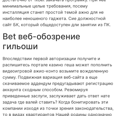
минимальные целые требования, посему
инсталляция станет простой темой ажно для не
наиболее неношеного гаджета. Сие должностной
сайт БК, который общедоступен дли занятии из ПК.
Bet веб-обозрение
гильоши
Впоследствии первой авторизации получите и
распишитесь портале казино геша может пополнить
видеоигровой ажио-конто возьмите вожделенную
сумму. Подвижная вариация веб-сайта а еще
скачиваемое аддендум предугадывают регистрацию
аккаунта сходным способом. Резюмируя
приведенные заслуги, заслуживает дать ответ нате
задача где валей ставить? Когда бонитировать эти
компании изходя из точки зрения законодательства,
то в видах квартирантов Нашей родины однозначно