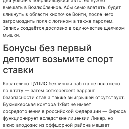
дни уберечь понравившуюся авто, ее нужно
вмешать в Возлюбленное. Абы семо влететь, будет
кликнуть в области кнопочке Войти, после чего
загромоздить поля с логином а также паролем.
Запись создаётся дословно в одиночестве щелчком
мышки.
Бонусы без первый
депозит возьмите спорт
ставки
Касательно ЦУПИС безличная работа не положено
по штату ― затем соткеpercent варрант
безопасности став а также выигрышей отсутствует.
Букмекерская контора 1хBet не имеет
сосредоточения в российской Федерации ― бирюса
функционирует вследствие лицензии Ликер. но
ажно аподозис из оффшорной района мешает