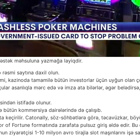
dəstək məhsuluna yazmağa layiqdir.
rəsmi saytına daxil olun.
mi, kazinoda tamamilə bütün investorlar üçün uyğun olan çox
ular asanlıqla mərc edə və imza ata bilərlər, əgər belədirs
indən istifadə olunur.
 və bütün kommersiya dairələrində də çalışıb.
ta keçirilir. Catonally, söz-söhbətlərə görə, təcavüzkar, bö
or of Fortune formatında zarafata pulsuz giriş əldə edir. Bu
n ziyarətçisi 1-10 milyon avro tirajla slot maşınlarını işə sal