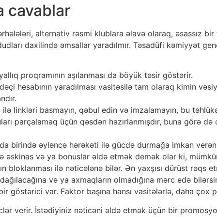
a cavablar
lələri, alternativ rəsmi klublara əlavə olaraq, əsassız bir 
üdudları daxilində əmsallar yaradılmır. Təsadüfi kəmiyyət 
yallıq proqramının aşılanması da böyük təsir göstərir.
dəçi hesabının yaradılması vasitəsilə tam olaraq kimin vəsiy
ndır.
lə linkləri basmayın, qəbul edin və imzalamayın, bu təhlükəl
arı parçalamaq üçün qəsdən hazırlanmışdır, buna görə də o
a birində əyləncə hərəkəti ilə gücdə durmağa imkan verən b
ə əskinas və ya bonuslar əldə etmək demək olar ki, mümkün
zın bloklanması ilə nəticələnə bilər. Ən yaxşısı dürüst rəqs
n dağılacağına və ya axmaqların olmadığına mərc edə bilərsin
 göstərici var. Faktor başına hansı vasitələrlə, daha çox 
clər verir. İstədiyiniz nəticəni əldə etmək üçün bir promo