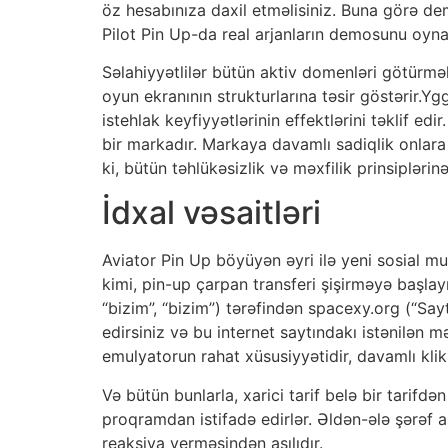
öz hesabınıza daxil etməlisiniz. Buna görə de
Pilot Pin Up-da real arjanların demosunu oyna
Səlahiyyətlilər bütün aktiv domenləri götürmə
oyun ekranının strukturlarına təsir göstərir.Y
istehlak keyfiyyətlərinin effektlərini təklif e
bir markadır. Markaya davamlı sadiqlik onlara 
ki, bütün təhlükəsizlik və məxfilik prinsipləri
İdxal vəsaitləri
Aviator Pin Up böyüyən əyri ilə yeni sosial mu
kimi, pin-up çarpan transferi şişirməyə başlay
“bizim”, “bizim”) tərəfindən spacexy.org (“Sa
edirsiniz və bu internet saytındakı istənilən 
emulyatorun rahat xüsusiyyətidir, davamlı kli
Və bütün bunlarla, xarici tarif belə bir tarif
proqramdan istifadə edirlər. Əldən-ələ şərəf 
reaksiya verməsindən asılıdır.