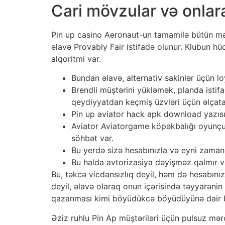
Cari mövzular və onlar
Pin up casino Aeronaut-un tamamilə bütün mərhə
əlavə Provably Fair istifadə olunur. Klubun h
alqoritmi var.
Bundan əlavə, alternativ sakinlər üçün lo
Brendli müştərini yükləmək, planda istifa
qeydiyyatdan keçmiş üzvləri üçün əlçata
Pin up aviator hack apk download yazısı i
Aviator Aviatorgame köpəkbalığı oyunçul
söhbət var.
Bu yerdə sizə hesabınızla və eyni zamand
Bu halda avtorizasiya dəyişməz qalmır v
Bu, təkcə vicdansızlıq deyil, həm də hesabını
deyil, əlavə olaraq onun içərisində təyyarəni
qazanması kimi böyüdükcə böyüdüyünə dair bir
Əziz ruhlu Pin Ap müştəriləri üçün pulsuz mər