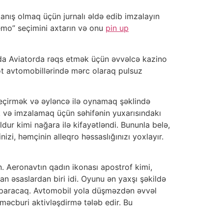
 tanış olmaq üçün jurnalı əldə edib imzalayın
emo” seçimini axtarın və onu
pin up
o-da Aviatorda rəqs etmək üçün əvvəlcə kazino
ot avtomobillərində mərc olaraq pulsuz
n keçirmək və əyləncə ilə oynamaq şəklində
k və imzalamaq üçün səhifənin yuxarısındakı
dur kimi nağara ilə kifayətləndi. Bununla belə,
nizi, həmçinin alleqro həssaslığınızı yoxlayır.
. Aeronavtın qadın ikonası apostrof kimi,
an əsaslardan biri idi. Oyunu ən yaxşı şəkildə
 aparacaq. Avtomobil yola düşməzdən əvvəl
əcburi aktivləşdirmə tələb edir. Bu