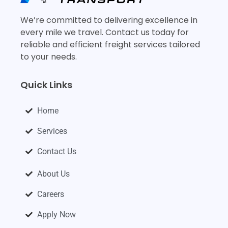
We’re committed to delivering excellence in
every mile we travel. Contact us today for
reliable and efficient freight services tailored
to your needs.
Quick Links
Home
Services
Contact Us
About Us
Careers
Apply Now