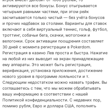
активируются все бонусы. Бонус отыгрывается
четырьмя равными частями, при этом рейк
засчитывается только чистый — без учёта бонусов
и прочих надбавок за столами. Варианты для ставок
включают в себя виртуальный теннис, гольф, футбол,
троттинг, собачьи бега, скачки, мотогонки и
велогонки. Срок активации поощрения составляет
30 дней с момента регистрации в Pokerdom.
Регистрация в казино Лев проста и быстра. Нажатие
на любой из них выводит на экран принадлежащие
ему аппараты. Это может быть регистрация,
верификация, установка приложения, достижение
нового уровня в программе лояльности и т.
Следующим недостатком можно назвать трафик. Вы
соглашаетесь с тем, что мы можем обрабатывать
вашу информацию в соответствии с нашей
Политикой конфиденциальности. С недавних пор,
помимо рубля, Евро и доллара США, пополнять