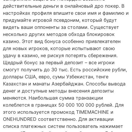
действительные деньги в онлайновый дро покер. В
настройках профиля впишите свои имя и фамилию и
придумайте игровой псевдоним, который будут
видеть ваши оппоненты за столами. Существует
несколько других методов обхода блокировок
казино. Этот вид бонуса особенно привлекателен
для новых игроков, которые испытывают свою
удачу в казино, не рискуя потерять сбережения.
Щедрый бонус за первый депозит – все игроки
смогут получить до 30 тыс. Есть российские рубли,
доллары США, евро, сумы Узбекистан, тенге
Казахстан и манаты Азербайджан. Способы вывода
денег и доступные методы внесения депозиты
меняются. Наибольшая сумма транзакции
колеблется в границах 50 000 100 000 рублей. Для
этого используется промокод TIMEMACHINE и
ONEHUNDRED соответственно. Для активации
списка платежных систем пользователь нажимает