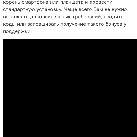
корень смартфона или планшета и провести
стандартную установку. Чаще всего Вам не нужно
выполнять дополнительных требований, вводить
коды или запрашивать получение такого бонуса у
поддержки.