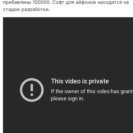
прибавлены 100000. Софт для айфонов находится на
стадии разработки.