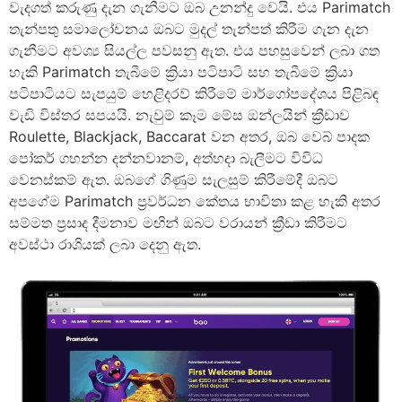
වැදගත් කරුණු දැන ගැනීමට ඔබ උනන්දු වෙයි. එය Parimatch
තැන්පතු සමාලෝචනය ඔබට මුදල් තැන්පත් කිරීම ගැන දැන
ගැනීමට අවශ්‍ය සියල්ල පවසනු ඇත.
එය පහසුවෙන් ලබා ගත
හැකි Parimatch තැබීමේ ක්‍රියා පටිපාටි සහ තැබීමේ ක්‍රියා
පටිපාටියට සැපයුම් හෙළිදරව් කිරීමේ මාර්ගෝපදේශය පිළිබඳ
වැඩි විස්තර සපයයි. නැවුම් කෑම මේස ඔන්ලයින් ක්‍රීඩාව
Roulette, Blackjack, Baccarat වන අතර, ඔබ වෙබ් පාදක
පෝකර් ගහන්න දන්නවානම්, අත්හදා බැලීමට විවිධ
වෙනස්කම් ඇත. ඔබගේ ගිණුම සැලසුම් කිරීමේදී ඔබට
අපගේම Parimatch ප්‍රවර්ධන කේතය භාවිතා කළ හැකි අතර
සම්මත ප්‍රසාද දීමනාව මඟින් ඔබට වරායන් ක්‍රීඩා කිරීමට
අවස්ථා රාශියක් ලබා දෙනු ඇත.