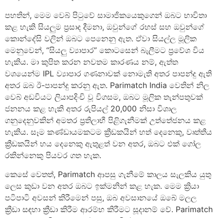
පහතින්, මෙම වෙබ් පිටුවේ සාමාජිකයෙකුගෙන් ඔබට භාවිතා
කළ හැකි සියලුම ප්‍රසාද දීමනා, ඔවුන්ගේ රහස් සහ ඔවුන්ගේ
කොන්දේසි වලින් ඔබට පෙනෙනු ඇත. ඒවා සියල්ල මූලික
මෙනුවෙන්, “සියලු ව්‍යාපාර” කොටසෙන් බැලීමට ප්‍රවේශ විය
හැකිය. මා කුපිත කරන නවතම කාරණය නම්, ඇත්ත
වශයෙන්ම IPL ව්‍යාපාර ගණනාවක් නොමැති අතර පාපන්දු ඇති
අතර ඔබ ඊ-පාපන්දු කරනු ඇත. Parimatch India වෙතින් නිල
වෙබ් අඩවියට ලියාපදිංචි වූ විගසම, ඔබට මූලික තැන්පතුවක්
ජනනය කළ හැකි අතර රුපියල් 20,000 නිසා විශාල
ගනුදෙනුවකින් අමතර ප්‍රතිලාභී පිළිගැනීමක් උත්තේජනය කළ
හැකිය. සෑම කණ්ඩායමකටම ක්‍රීඩකයින් හත් දෙනෙකු, වෘත්තීය
ක්‍රීඩකයින් හය දෙනෙකු ඇතුළත් වන අතර, ඔබට එක් ගෝල
රකින්නෙකු පියවර ගත හැක.
කෙසේ වෙතත්, Parimatch ආපසු ගැනීමේ කාලය සැලකිය යුතු
ලෙස කුඩා වන අතර ඔබට ඉක්මනින් කළ හැක. මෙම ක්‍රියා
පටිපාටි අවසන් කිරීමෙන් පසු, ඔබ අවසානයේ ඔබේ මලල
ක්‍රීඩා සඳහා ක්‍රීඩා කිරීම ආරම්භ කිරීමට සූදානම් වේ. Parimatch