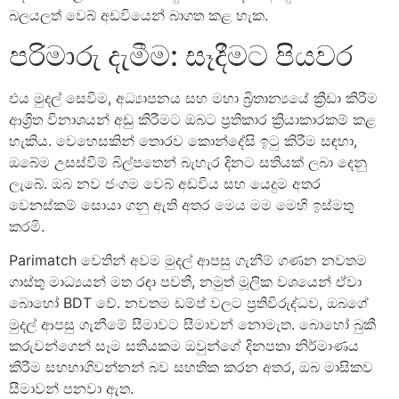
බලයලත් වෙබ් අඩවියෙන් බාගත කළ හැක.
පරිමාරු දැමීම: සෑදීමට පියවර
එය මුදල් සෙවීම, අධ්‍යාපනය සහ මහා බ්‍රිතාන්‍යයේ ක්‍රීඩා කිරීම
ආශ්‍රිත විනාශයන් අඩු කිරීමට ඔබට ප්‍රතිකාර ක්‍රියාකාරකම් කළ
හැකිය. වෙහෙසකින් තොරව කොන්දේසි ඉටු කිරීම සඳහා,
ඔබේම උසස්වීම් බිල්පතෙන් බැහැර දිනට සතියක් ලබා දෙනු
ලැබේ. ඔබ නව ජංගම වෙබ් අඩවිය සහ යෙදුම අතර
වෙනස්කම් සොයා ගනු ඇති අතර මෙය මම මෙහි ඉස්මතු
කරමි.
Parimatch වෙතින් අවම මුදල් ආපසු ගැනීම් ගණන නවතම
ගාස්තු මාධ්‍යයන් මත රඳා පවතී, නමුත් මූලික වශයෙන් ඒවා
බොහෝ BDT වේ. නවතම ඩම්ප් වලට ප්‍රතිවිරුද්ධව, ඔබගේ
මුදල් ආපසු ගැනීමේ සීමාවට සීමාවන් නොමැත. බොහෝ බුකී
කරුවන්ගෙන් සෑම සතියකම ඔවුන්ගේ දිනපතා නිර්මාණය
කිරීම සහභාගිවන්නන් බව සහතික කරන අතර, ඔබ මාසිකව
සීමාවන් පනවා ඇත.