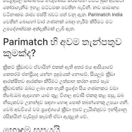
වෙළඳපල සාමාන්‍යය නිරූපණය කරන්නේ විවිධ බුකි අවස්ථා
තෝරාගැනීම ඉහළ මට්ටමක පවතින බැවිනි. නව සාමාන්‍ය
වටිනාකම රාජ්‍ය එස්පී බවට පත් වනු ඇත. Parimatch India
වෙතින් බොහෝ වාර ගණනක් බෙදා හැරීම් කිරීමට මට
උපදේශාත්මක අත්දැකීමක් ලැබී ඇත.
Parimatch හි අවම තැන්පතුව
කුමක්ද?
ක්‍රිකට් ක්‍රීඩාවට ඒවායින් එකක් ඇති අතර එය ආසියාවේ
කෙතරම් ජනප්‍රියද යන්න පුදුමයක් නොවේ. සියලුම ක්‍රීඩා
ආරක්ෂිතව ආරක්ෂා කිරීමට උත්සාහ කරන අතර සෑම
ක්‍රීඩාවක්ම ඔබට ලබා ගත හැකි ප්‍රදේශ සිය ගණනකට වඩා
තිබේ.ඔබ ඇදගෙන යාම තුළ විශාල අවාසි එකතු කළ පසු, ඔබ
නිසැකවම උනන්දුව සඳහා හොඳ පොත් තබන්නෙකු උපයා ගනී.
වෙබ් අඩවියේ වම් ප්‍රදේශයේ ක්‍රීඩා ඉසව් ලැයිස්තුවට ඉන්දියානු
රසිකයින් වැඩිපුර කැමති ඒවා ඇතුළත් වේ.
හොඳම සපයයි