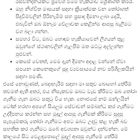
රසවින්දනයකට ප්‍රවේශ වීමේ හැකියාව ශ්‍රේණිගත කරයි.
ඔහු නිශ්චිත මාසයක් සඳහා ක්‍රියාත්මක වන තෝරාගත්
සිදුවීම්වලින් පිරිනැමීම් සහ ප්‍රසාද දීමනා ලබා දෙයි,
එබැවින් ඔබ ඕනෑම වේලාවක කෙළින්ම ආපසු බැලීමට
වග බලා ගන්න.
සමහර විට, ඔබට හොඳම හැකියාවෙන් ලීගයන් තුළ
ඔවුන්ගේ ස්ථානවලින් ගැලපීම් මත ඔට්ටු අල්ලන්න
පුළුවන්.
කෙසේ වෙතත්, මෙම දැන් දීමනා අදාළ වන්නේ ඒවා
සපයන කෙනෙකුගේ සූදු ව්‍යවසායයේ නව පරිශීලකයින්
සඳහා පමණි.
එසේ නොවුණත්, බෙදාහැරීම් සඳහා මා සතුව බොහෝ තේරීම්
තවමත් ඇති අතර, එය නිසැකවම ඔබට වැඩ කිරීමට ඔබ තෝරා
ගැනීම ගැන ඔබට සතුටු විය හැක. නොඑසේ නම් ඔන්ලයින්
ටෝක් හරහා අපගේ සියලුම සේවාවන් සම්බන්ධ කර ගැනීමට
උද්දීපනය කරන්න සහ මුදල් ආපසු ගැනීමක් කිරීමට සුදුසු
සැපයුම්කරු තෝරා ගැනීමට අපට ඔබට උදවු කළ හැකි බව
සහතික කර ගැනීමට ඔබේ අවශ්‍යතා ඔවුන්ට දන්වන්න. මේ
කාලයේ සිට වෙළඳපොලේ මුදල් ආපසු ගැනීමේ තේරීම්