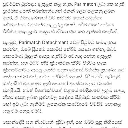
ප්‍රවර්ධන මුරපදය ඇතුළත් කළ හැක. Parimatch ලබා ගත හැකි
ප්‍රාථමික පොත් තබන්නන්ගෙන් එකක් ලෙස සලකනු ලබන
අතර, ඒ නිසා, බොහෝ විට නවතම පොත් සාදන්නා
කර්මාන්තයේ වඩාත්ම පළපුරුදු එකකි. පරිමාච්ගේ පක්ෂය
විශිෂ්ට සෙලියුලර් යෙදුමක් නිර්මාණය කර ඇත්තේ එබැවිනි.
පළමුව, Parimatch Detachment වෙබ් පිටුවට සංචාලනය
කරන්න, ඔබේ ප්‍රියතම කොමිස් තේරීම සොයා ගන්න, ඔබට
කොපමණ මුදලක් ආපසු ගැනීමට අවශ්‍යද යන්න ඇතුළත්
කරන්න, සහ ඔබට නිසි ක්‍රියාත්මක කිරීම පිරවිය හැක.
ක්‍රියාපටිපාටිය ආපසු ගැනීම සඳහා වෙනස් මිනිත්තු ග්‍රහණය කර
ගන්නා තවත් එක් ගාස්තු තේරීමක් සඳහන් කිරීම වටී. පැරිමැච්
ඔන්ලයින් එය සතුව ඇති බොහෝ අවස්ථා වලට වඩාත්ම
ජනප්‍රියයි. තවත් විශේෂත්වයක් වනුයේ වේදිකාවේ දැනුම පාදය,
නිතර අසනු ලබන ප්‍රශ්නවල ප්‍රදේශය පිළිබඳව සාකච්ඡා කිරීම
හෝ ඉඩ ලබා ගැනීමට උපකාරක කණ්ඩායම විමසීම නොකළ
යුතු වීම පහසු වීමයි.
කොන්දේසි සහ නියමයන්, ක්‍රීඩා ඉඟි, සහ ඔබට සූත්‍ර කිහිපයක්