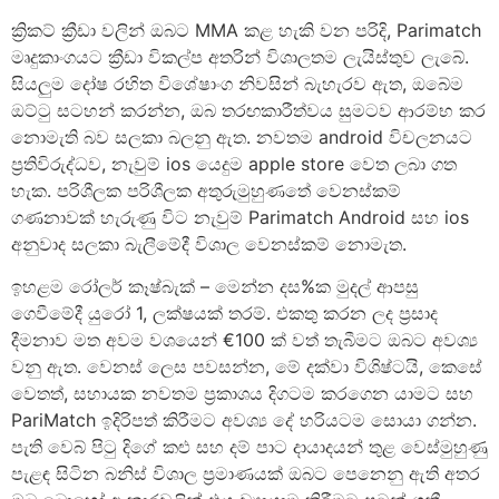
ක්‍රිකට් ක්‍රීඩා වලින් ඔබට MMA කළ හැකි වන පරිදි, Parimatch
මෘදුකාංගයට ක්‍රීඩා විකල්ප අතරින් විශාලතම ලැයිස්තුව ලැබේ.
සියලුම දෝෂ රහිත විශේෂාංග නිවසින් බැහැරව ඇත, ඔබේම
ඔට්ටු සටහන් කරන්න, ඔබ තරඟකාරීත්වය සුමටව ආරම්භ කර
නොමැති බව සලකා බලනු ඇත. නවතම android විචලනයට
ප්‍රතිවිරුද්ධව, නැවුම් ios යෙදුම apple store වෙත ලබා ගත
හැක. පරිශීලක පරිශීලක අතුරුමුහුණතේ වෙනස්කම්
ගණනාවක් හැරුණු විට නැවුම් Parimatch Android සහ ios
අනුවාද සලකා බැලීමේදී විශාල වෙනස්කම් නොමැත.
ඉහළම රෝලර් කෑෂ්බැක් – මෙන්න දස%ක මුදල් ආපසු
ගෙවීමේදී යුරෝ 1, ලක්ෂයක් තරම්. එකතු කරන ලද ප්‍රසාද
දීමනාව මත අවම වශයෙන් €100 ක් වත් තැබීමට ඔබට අවශ්‍ය
වනු ඇත. වෙනස් ලෙස පවසන්න, මේ දක්වා විශිෂ්ටයි, කෙසේ
වෙතත්, සහායක නවතම ප්‍රකාශය දිගටම කරගෙන යාමට සහ
PariMatch ඉදිරිපත් කිරීමට අවශ්‍ය දේ හරියටම සොයා ගන්න.
පැති වෙබ් පිටු දිගේ කළු සහ දම් පාට දායාදයන් තුළ වෙස්මුහුණු
පැළඳ සිටින බනිස් විශාල ප්‍රමාණයක් ඔබට පෙනෙනු ඇති අතර