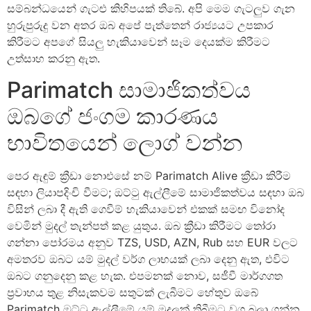
සම්බන්ධයෙන් ගැටළු කිහිපයක් තිබේ. අපි මෙම ගැටලුව ගැන
හුරුපුරුදු වන අතර ඔබ අපේ පැත්තෙන් රාජ්‍යයට උපකාර
කිරීමට අපගේ සියලු හැකියාවෙන් සෑම දෙයක්ම කිරීමට
උත්සාහ කරනු ඇත.
Parimatch සාමාජිකත්වය
ඔබගේ ජංගම කාරණය
භාවිතයෙන් ලොග් වන්න
පෙර ඇඳුම් ක්‍රීඩා නොඑසේ නම් Parimatch Alive ක්‍රීඩා කිරීම
සඳහා ලියාපදිංචි වීමට; ඔට්ටු ඇල්ලීමේ සාමාජිකත්වය සඳහා ඔබ
විසින් ලබා දී ඇති ගෙවීම් හැකියාවෙන් එකක් සමඟ විනෝද
වෙමින් මුදල් තැන්පත් කළ යුතුය. ඔබ ක්‍රීඩා කිරීමට තෝරා
ගන්නා පෝරමය අනුව TZS, USD, AZN, Rub සහ EUR වලට
අමතරව ඔබට යම් මුදල් වර්ග ලාභයක් ලබා දෙනු ඇත, එවිට
ඔබට ගනුදෙනු කළ හැක. එපමනක් නොව, සජීවී මාර්ගගත
ප්‍රවාහය තුළ නිසැකවම සතුටක් ලැබීමට හේතුව ඔබේ
Parimatch ඔට්ටු ඇල්ලීමේ යම් මුදලක් තිබීමට වග බලා ගන්න.