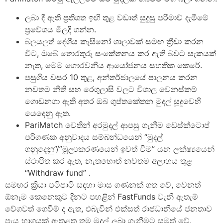
ලබා දී ඇති ප්‍රතිශත ඉඟි තුළ වඩාත් සුදුසු පරිමාච් දැමීමේ
ප්‍රවේශය මිලදී ගන්න.
බලයලත් දේශීය කැසිනෝ ශාලාවක් සමඟ ක්‍රීඩා කරන
විට, ඔබේ තොරතුරු සංකේතනය කර ඇති බවට සැකයක්
නැත, මෙම ගෞරවනීය ආයෝජනය සහතික කෙරේ.
පසුගිය වසර 10 තුළ, අන්තර්ජාලයේ පාලනය කරන
නවතම නීති සහ රෙගුලාසි වලට විශාල වෙනස්කම්
ගොඩනගා ඇති අතර ඔබ ගුප්තකේතන මුදල් සූදුවෙහි
යෙදෙනු ඇත.
PariMatch වෙතින් අරමුදල් ආපසු ගැනීම ඩෙස්ක්ටොප්
පරිගණක අනුවාදය සම්බන්ධයෙන් “මුදල්
ගනුදෙනු”/”මූල්‍යකරණයෙන් ඉවත් වීම” යන ලක්ෂ්‍යයෙන්
ස්ථාපිත කර ඇත, නැතහොත් නවතම අලාභය තුළ
“Withdraw fund” .
සමහර ක්‍රියා පටිපාටි සඳහා මාස ගණනක් ගත වේ, වෙනත්
ඕනෑම කෙනෙකුට දිනට පහළින් FastFunds වැනි ඇතැම්
වේගවත් ගෙවීම් ද ඇත, එබැවින් එක්සත් රාජධානියේ ජනතාව
පැය භාගයක් ඇතුළත තම මුදල් ලබා ගැනීමට සමත් වේ.