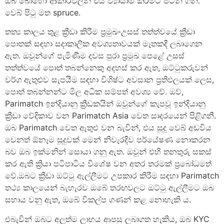
ඔබ බොහෝ ආකාරවලින් එය ව්‍යායාම කිරීමට පටන් ගනී.
වෙබ් පිටු මත spruce.
තත්‍ය කාලය තුළ ක්‍රීඩා කිරීම ප්‍රමුඛ-උසස් තත්ත්වයේ ක්‍රීඩා
පොතක් සඳහා සදාකාලික අවශ්‍යතාවයක් මෑතකදී ලබාගෙන
ඇත. ඔවුන්ගේ පැමිණීම දවස පුරා ප්‍රමුඛ පෙළේ උසස්
තත්ත්වයේ පොත් තබන්නෙකු අදහස් කර ඇත, ඔට්ටුකරුවන්
වර්ග ඇතුළුව සැපයීම සඳහා විශිෂ්ට අවසාන ප්‍රතිඵලයක් ලෙස,
පොත් තබන්නන්ට මිල අධික සම්පත් අවශ්‍ය වේ. ඔව්,
Parimatch ඉන්දියානු ක්‍රීඩකයින් ඔවුන්ගේ කැපවූ ඉන්දියානු
ක්‍රීඩා වේදිකාව වන Parimatch Asia වෙත සාදරයෙන් පිළිගනී.
ඔබ Parimatch වෙත ඇතුළු වන බැවින්, එය සූදු වෙබ් අඩවිය
වෙනත් ඕනෑම සූදුවක් මෙන් නිවැරදිව පර්යේෂණ නොකරන
බව ඔබ ඉක්මනින් සොයා ගනු ඇත. ඔවුන් එහි තනතුරු සකස්
කර ඇති ක්‍රියා පටිපාටිය විශේෂ වන අතර තරමක් ප්‍රබෝධමත්
වේ.ඔබට ක්‍රීඩා ඔට්ටු ඇල්ලීමට උපකාර කිරීම සඳහා Parimatch
තථ්‍ය කාලයෙන් බැහැරව ඔබේ තරඟවලට ඔට්ටු ඇල්ලීමට ඔබ
සහාය වනු ඇත, ඔබේ විකල්ප ගණන් කළ නොහැකි ය.
එබැවින් ඔබට අලුත්ම ලාභය ආපසු ලබාගත හැකිය, ඔබ KYC