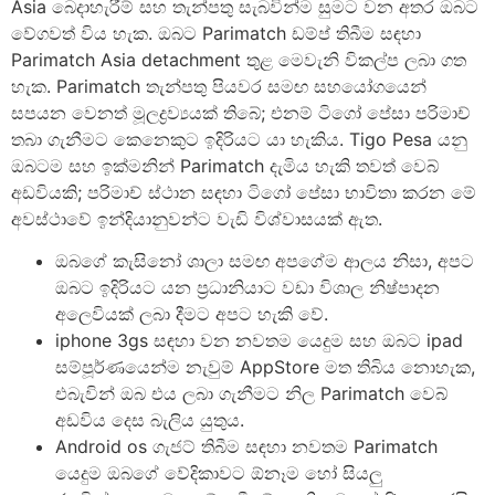
Asia බෙදාහැරීම් සහ තැන්පතු සැබවින්ම සුමට වන අතර ඔබට
වේගවත් විය හැක. ඔබට Parimatch ඩම්ප් තිබීම සඳහා
Parimatch Asia detachment තුළ මෙවැනි විකල්ප ලබා ගත
හැක. Parimatch තැන්පතු පියවර සමඟ සහයෝගයෙන්
සපයන වෙනත් මූලද්‍රව්‍යයක් තිබේ; එනම් ටිගෝ පේසා පරිමාච්
තබා ගැනීමට කෙනෙකුට ඉදිරියට යා හැකිය. Tigo Pesa යනු
ඔබටම සහ ඉක්මනින් Parimatch දැමිය හැකි තවත් වෙබ්
අඩවියකි; පරිමාච් ස්ථාන සඳහා ටිගෝ පේසා භාවිතා කරන මේ
අවස්ථාවේ ඉන්දියානුවන්ට වැඩි විශ්වාසයක් ඇත.
ඔබගේ කැසිනෝ ශාලා සමඟ අපගේම ආලය නිසා, අපට
ඔබට ඉදිරියට යන ප්‍රධානියාට වඩා විශාල නිෂ්පාදන
අලෙවියක් ලබා දීමට අපට හැකි වේ.
iphone 3gs සඳහා වන නවතම යෙදුම සහ ඔබට ipad
සම්පූර්ණයෙන්ම නැවුම් AppStore මත තිබිය නොහැක,
එබැවින් ඔබ එය ලබා ගැනීමට නිල Parimatch වෙබ්
අඩවිය දෙස බැලිය යුතුය.
Android os ගැජට් තිබීම සඳහා නවතම Parimatch
යෙදුම ඔබගේ වේදිකාවට ඕනෑම හෝ සියලු