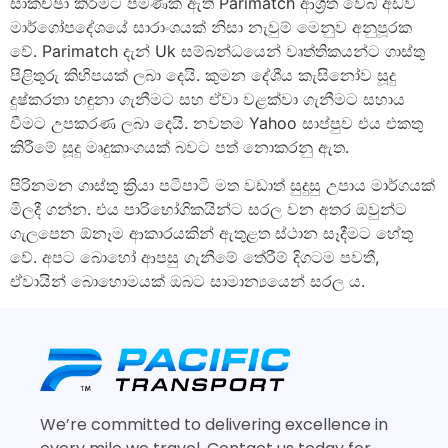
සාකච්ඡා කිරීමට පමණක් ඇති Parimatch ආශ්‍රිත වෙබ් අඩවි
මාර්ගෝපදේශයේ සාරාංශයක් නිසා නැවුම් මෙනුව අනුපූරක
වේ. Parimatch දැන් Uk සම්බන්ධයෙන් වෘත්තිකයන්ට ගාස්තු
පිළිතුරු කිහිපයක් ලබා දෙයි. කුමන දේශීය කැසිනෝව සූදු
දුෂ්කරතා හඳුනා ගැනීමට සහ ඒවා වළක්වා ගැනීමට සහාය
වීමට උපකරණ ලබා දෙයි. නවතම Yahoo සාප්පුව එය එකතු
කිරීමේ සූදු මෘදුකාංගයක් බවට පත් නොකරනු ඇත.
පිරිනමන ගාස්තු ක්‍රියා පටිපාටි මත වඩාත් සුදුසු උපාය මාර්ගයක්
මිලදී ගන්න. එය පාරිභෝගිකයින්ට සරල වන අතර ඔවුන්ට
ගැලපෙන ඕනෑම ආකාරයකින් ඇතුළත ස්ථාන සෑදීමට හේතු
වේ. අපට බොහෝ ආපසු ගැනීමේ තේරීම් දිගටම පවතී,
ඒවායින් බොහොමයක් ඔබට සාමාන්‍යයෙන් සරල ය.
We’re committed to delivering excellence in