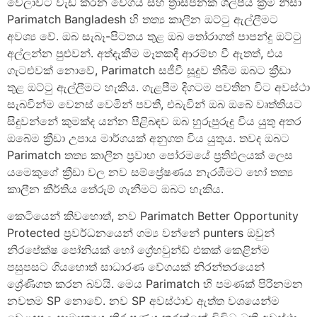
වෙලාවට වැඩ කරන වේගය සහ ත්‍රාසජනක ශිල්පීය ක්‍රම නිසා
Parimatch Bangladesh හි තත්‍ය කාලීන ඔට්ටු ඇල්ලීමට
අවශ්‍ය වේ. ඔබ සැබෑ-පිටතය තුළ ඔබ තෝරාගත් පාපන්දු ඔට්ටු
අල්ලන්න පුළුවන්. අත්දැකීම මෑතකදී ආරම්භ වී ඇතත්, එය
ගැටළුවක් නොවේ, Parimatch සජීවී සූදුව තිබීම ඔබට ක්‍රීඩා
තුළ ඔට්ටු ඇල්ලීමට හැකිය. ගැළපීම දිගටම පවතින විට අවස්ථා
සැබවින්ම වෙනස් වෙමින් පවතී, එබැවින් ඔබ ඔබේ වෘත්තියට
සිදුවන්නේ කුමක්ද යන්න පිළිබඳව ඔබ හුරුපුරුදු විය යුතු අතර
ඔබේම ක්‍රීඩා උපාය මාර්ගයක් අනුගත විය යුතුය. තවද ඔබට
Parimatch තත්‍ය කාලීන ප්‍රවාහ පෝරමයේ ප්‍රතිඵලයක් ලෙස
යමෙකුගේ ක්‍රීඩා වල නව සම්ප්‍රේෂණය නැරඹීමට හෝ තත්‍ය
කාලීන කීර්තිය තේරුම් ගැනීමට ඔබට හැකිය.
කෙටියෙන් කිවහොත්, නව Parimatch Better Opportunity
Protected ප්‍රවර්ධනයෙන් ගම්‍ය වන්නේ punters ඔවුන්
නිරපේක්ෂ පෝනියක් හෝ ග්‍රේහවුන්ඩ් එකක් කෙළින්ම
පසුපසට ගියහොත් සාධාරණ වේගයක් නිරන්තරයෙන්
ශ්‍රේණිගත කරන බවයි. මෙය Parimatch හි පමණක් පිරිනමන
නවතම SP නොවේ. නව SP අවස්ථාව ඇත්ත වශයෙන්ම