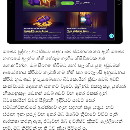
ඔබේම පුද්ගල ආරක්ෂාව සඳහා ඔබ ස්ථානගත කර ඇති ඔබේම
නගරයේ අලුත්ම නීති තේරුම් ගැනීම කිසිවිටෙක අත්
නොහරින්න. ඔබ සිරගත කිරීමට හෝ සැලකිය යුතු දඬුවමක්
ආයෝජනය කිරීමට කැමති නම් නීති සහ රෙගුලාසි අනුගමනය
කිරීම නුවණට හුරුය.බොහෝ බිට්කොයින් ක්‍රීඩා වෙබ් අඩවි
කණ්ඩායම් දෙකෙන් එකකට වැටේ. මුලින්ම එකතු කළ යුත්තේ
නීත්‍යානුකූල වෙනත් වෙබ් අඩවි වන අතර එකක් දැන්
බිට්කොයින් ඩම්ප් පිළිගනී. ඉදිරියට යාමට පෙර
සම්බන්ධතාවයේ ආරක්ෂාව ගැන සඳහන් කළ යුතුය. නව
ස්ථාන ඉතා පුළුල් වන අතර ඔබ ඔබේම ක්‍රීඩාවේ විවිධ පැති
ආරක්ෂා කරනු ඇත, එබැවින් ඔබ ද විශිෂ්ට ක්‍රිකට් ලෝලියෙක්
නම්, ඔබ කිසිවක් නැති බව කියා සිටියේ ය.