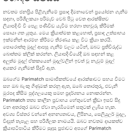
නවතම ජනප්‍රිය පිළිගැනීමේ ප්‍රසාද දීමනාවෙන් ප්‍රයෝජන ගැනීම
සඳහා, පරිශීලකයා පරිමැච් වෙබ් පිටු වෙත ආරක්ෂිතව
ලියාපදිංචි වී පෙළ පණිවිඩ යැවීම හරහා තහවුරු කිරීමක්
සොයා ගත යුතුය. මෙය ක්‍රියාත්මක කළහොත්, ප්‍රසාද උත්සාහය
ඉක්මනින් ආරම්භ කිරීමට තීරණය කළ විට ක්‍රියා කරයි.
පොරොත්තු මුදල් ආපසු ගැනීම් වලට යටින්, ඔබට ප්‍රතිවිරුද්ධ
බොත්තම ක්ලික් කරන්න. ලියාපදිංචියේදී ඔබ සඳහන් කළ
අලුත්ම මුදල් ඒකකයෙන් මුදල්වලින් ඉවත් වූ නැවුම් මුදල්
අයකර ගැනීමක් සිදුවී ඇත.
ඔබගේම Parimatch සාමාජිකත්වයේ ආරක්ෂාවට සහය වීමට
සහ ඔබ බැංකු ගිණුමක් කරනු ඇත, ඔබේ තොරතුරු, එවැනි
මුරපද කිසිම පුද්ගලයෙකු සමඟ ප්‍රදර්ශනය නොකරන්න.
Parimatch තත්‍ය කාලීන ප්‍රවාහය හේතුවෙන් ක්‍රීඩා ඉසව් සිදු
වන අතරතුර ඔබට ඒවා නැරඹීමෙන් සතුටක් ලැබිය හැක.
අවශ්‍ය විස්තර වන්නේ අනන්‍යතාවය, ලිපිනය, සෙලියුලර් මුදල,
විද්‍යුත් තැපෑල සහ පරිශීලක නාමයයි. ඔබට නවතම දායකත්ව
ක්‍රියාපටිපාටිය කිරීමට සුදුසු ප්‍රජාවට අපගේ Parimatch