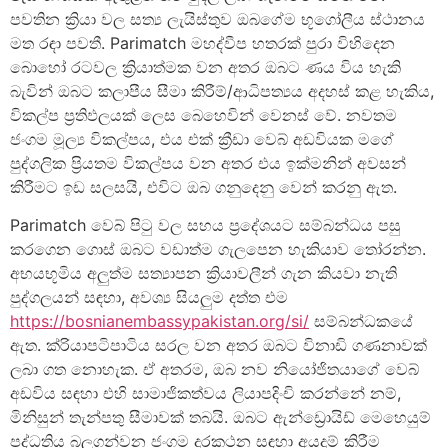
පවතින ක්‍රියා වල සත්‍ය ලැයිස්තුව ඔබගේම භූගෝලීය ස්ථානය
මත රඳා පවතී. Parimatch මහද්වීප හතරක් පුරා විහිදෙන
බොහෝ රටවල ක්‍රියාත්මක වන අතර ඔබට ණය විය හැකි
බැවින් ඔබට කලාපීය සීමා කිරීම්/ආධිපත්‍යය අදහස් කළ හැකිය,
විකල්ප ප්‍රතිඵලයක් ලෙස බෙහෙවින් වෙනස් වේ. නවතම
ජංගම මූල්‍ය විකල්පය, එය එක් ක්‍රීඩා වෙබ් අඩවියක මගේ
පුද්ගලික ප්‍රියතම විකල්පය වන අතර එය ඉක්මනින් අවසන්
කිරීමට ඉඩ සලසයි, එවිට ඔබ ගනුදෙනු වෙන් කරනු ඇත.
Parimatch වෙබ් පිටු වල සහය ප්‍රදේශයට සම්බන්ධය පසු
කරගෙන ගොස් ඔබට වඩාත්ම ගැලපෙන හැකියාව තෝරන්න.
අභයභූමිය අලුත්ම සත්‍යාපන ක්‍රියාවලීන් ගැන කියවා නැති
පුද්ගලයන් සඳහා, අවශ්‍ය සියලුම දත්ත එම
https://bosnianembassypakistan.org/si/
සම්බන්ධකයේ
ඇත. ක්රියාපටිපාටිය සරල වන අතර ඔබට විනාඩි ගණනාවක්
ලබා ගත නොහැක. ඒ අතරම, ඔබ නව නියෝජිතයාගේ වෙබ්
අඩවිය සඳහා එහි සාමාජිකත්වය ලියාපදිංචි කරන්නේ නම්,
මිනිසුන් තැන්පතු සීමාවක් තබයි. ඔබට ඇන්ඩ්‍රොයිඩ් මෙහෙයුම්
පද්ධතිය බලගන්වන ජංගම දුරකථන සඳහා අයදුම් කිරීම