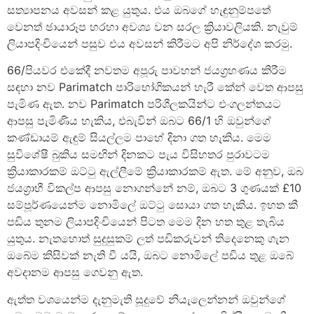
සත්‍යාපනය අවසන් කළ යුතුය. එය ඔබගේ හැඳුනුම්පතේ
වෙනත් ඡායාරූප හරහා අවශ්‍ය වන සරල ක්‍රියාවලියකි. නැවුම්
ලියාපදිංචියෙන් පසුව එය අවසන් කිරීමට අපි නිර්දේශ කරමු.
66/පියවර එකේදී නවතම අපූරු පාවහන් ජයග්‍රහණය කිරීම
සඳහා නව Parimatch පාරිභෝගිකයන් හැරී කේන් වෙත ආපසු
පැමිණ ඇත. නව Parimatch පරිශීලකයින්ට එංගලන්තයට
ආපසු පැමිණිය හැකිය, එබැවින් ඔබට 66/1 හි ඔවුන්ගේ
කණ්ඩායම් ඇඳුම් සියල්ලම පාහේ දිනා ගත හැකිය. මෙම
සුවිශේෂී බුකිය සමඟින් දිනකට පැය විසිහතර පුරාවටම
ක්‍රියාකාරකම් ඔට්ටු ඇල්ලීමේ ක්‍රියාකාරකම් ඇත. මේ අනුව, ඔබ
ජයග්‍රාහී විකල්ප ආපසු නොගන්නේ නම්, ඔබට 3 ගුණයක් £10
සම්පූර්ණයෙන්ම නොමිලේ ඔට්ටු සොයා ගත හැකිය. ඉහත කී
පඩිය තුනම ලියාපදිංචියෙන් පිටත මෙම දින හත තුළ තැබිය
යුතුය. නැතහොත් සුදුසුකම් ලත් පඩිකරුවන් තිදෙනෙකු ගැන
ඔබේම කිසිවක් නැති වී යයි, ඔබට නොමිලේ පඩිය තුළ ඔබේ
අවදානම ආපසු ගෙවනු ඇත.
ඇත්ත වශයෙන්ම දැනුමැති සූදුවේ නියැලෙන්නන් ඔවුන්ගේ