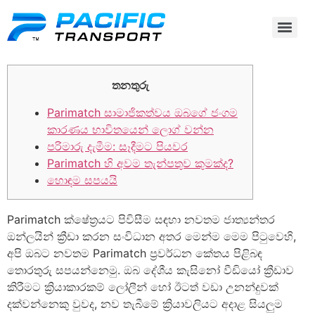
තනතුරු
Parimatch සාමාජිකත්වය ඔබගේ ජංගම
කාරණය භාවිතයෙන් ලොග් වන්න
පරිමාරු දැමීම: සෑදීමට පියවර
Parimatch හි අවම තැන්පතුව කුමක්ද?
හොඳම සපයයි
Parimatch ක්ෂේත්‍රයට පිවිසීම සඳහා නවතම ජාත්‍යන්තර
ඔන්ලයින් ක්‍රීඩා කරන සංවිධාන අතර මෙන්ම මෙම පිටුවෙහි,
අපි ඔබට නවතම Parimatch ප්‍රවර්ධන කේතය පිළිබඳ
තොරතුරු සපයන්නෙමු. ඔබ දේශීය කැසිනෝ වීඩියෝ ක්‍රීඩාව
කිරීමට ක්‍රියාකාරකම් ලෝලීන් හෝ ඊටත් වඩා උනන්දුවක්
දක්වන්නෙකු වුවද, නව තැබීමේ ක්‍රියාවලියට අදාළ සියලුම