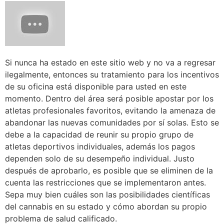
Si nunca ha estado en este sitio web y no va a regresar
ilegalmente, entonces su tratamiento para los incentivos
de su oficina está disponible para usted en este
momento. Dentro del área será posible apostar por los
atletas profesionales favoritos, evitando la amenaza de
abandonar las nuevas comunidades por sí solas. Esto se
debe a la capacidad de reunir su propio grupo de
atletas deportivos individuales, además los pagos
dependen solo de su desempeño individual. Justo
después de aprobarlo, es posible que se eliminen de la
cuenta las restricciones que se implementaron antes.
Sepa muy bien cuáles son las posibilidades científicas
del cannabis en su estado y cómo abordan su propio
problema de salud calificado.