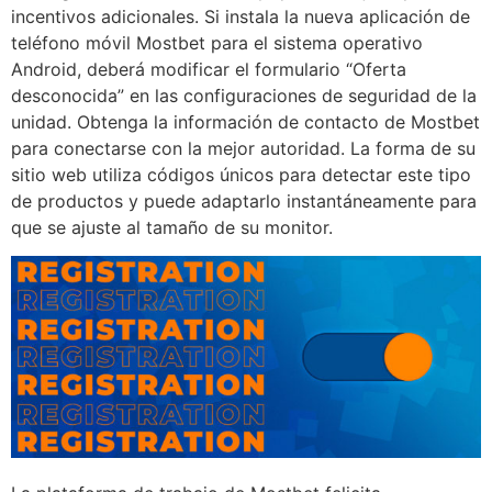
incentivos adicionales. Si instala la nueva aplicación de
teléfono móvil Mostbet para el sistema operativo
Android, deberá modificar el formulario “Oferta
desconocida” en las configuraciones de seguridad de la
unidad. Obtenga la información de contacto de Mostbet
para conectarse con la mejor autoridad. La forma de su
sitio web utiliza códigos únicos para detectar este tipo
de productos y puede adaptarlo instantáneamente para
que se ajuste al tamaño de su monitor.