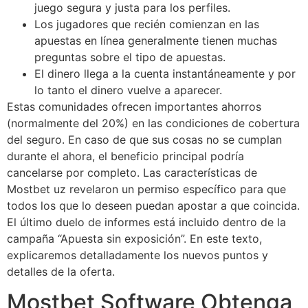
juego segura y justa para los perfiles.
Los jugadores que recién comienzan en las
apuestas en línea generalmente tienen muchas
preguntas sobre el tipo de apuestas.
El dinero llega a la cuenta instantáneamente y por
lo tanto el dinero vuelve a aparecer.
Estas comunidades ofrecen importantes ahorros
(normalmente del 20%) en las condiciones de cobertura
del seguro. En caso de que sus cosas no se cumplan
durante el ahora, el beneficio principal podría
cancelarse por completo. Las características de
Mostbet uz revelaron un permiso específico para que
todos los que lo deseen puedan apostar a que coincida.
El último duelo de informes está incluido dentro de la
campaña “Apuesta sin exposición”. En este texto,
explicaremos detalladamente los nuevos puntos y
detalles de la oferta.
Mostbet Software Obtenga