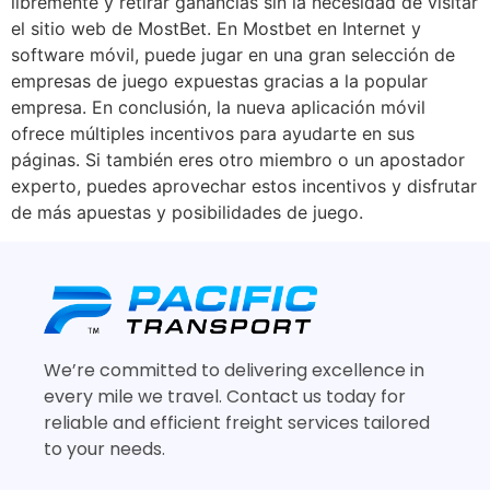
A los apostadores no solo les gustan los videojuegos y
pueden hacer trajes privados, y también hacer volcados
libremente y retirar ganancias sin la necesidad de visitar
el sitio web de MostBet. En Mostbet en Internet y
software móvil, puede jugar en una gran selección de
empresas de juego expuestas gracias a la popular
empresa. En conclusión, la nueva aplicación móvil
ofrece múltiples incentivos para ayudarte en sus
páginas. Si también eres otro miembro o un apostador
experto, puedes aprovechar estos incentivos y disfrutar
de más apuestas y posibilidades de juego.