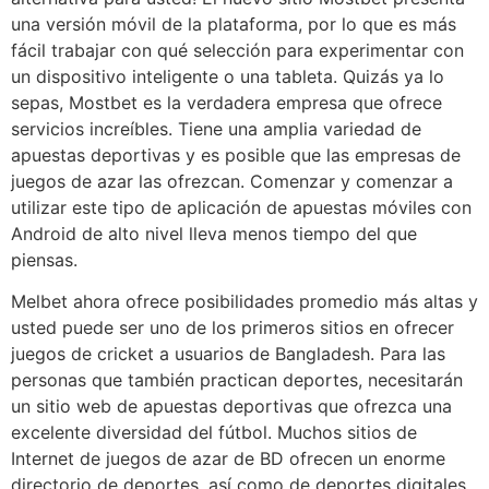
una versión móvil de la plataforma, por lo que es más
fácil trabajar con qué selección para experimentar con
un dispositivo inteligente o una tableta. Quizás ya lo
sepas, Mostbet es la verdadera empresa que ofrece
servicios increíbles. Tiene una amplia variedad de
apuestas deportivas y es posible que las empresas de
juegos de azar las ofrezcan. Comenzar y comenzar a
utilizar este tipo de aplicación de apuestas móviles con
Android de alto nivel lleva menos tiempo del que
piensas.
Melbet ahora ofrece posibilidades promedio más altas y
usted puede ser uno de los primeros sitios en ofrecer
juegos de cricket a usuarios de Bangladesh. Para las
personas que también practican deportes, necesitarán
un sitio web de apuestas deportivas que ofrezca una
excelente diversidad del fútbol. Muchos sitios de
Internet de juegos de azar de BD ofrecen un enorme
directorio de deportes, así como de deportes digitales