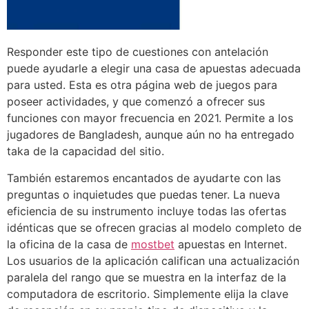
Responder este tipo de cuestiones con antelación
puede ayudarle a elegir una casa de apuestas adecuada
para usted. Esta es otra página web de juegos para
poseer actividades, y que comenzó a ofrecer sus
funciones con mayor frecuencia en 2021. Permite a los
jugadores de Bangladesh, aunque aún no ha entregado
taka de la capacidad del sitio.
También estaremos encantados de ayudarte con las
preguntas o inquietudes que puedas tener. La nueva
eficiencia de su instrumento incluye todas las ofertas
idénticas que se ofrecen gracias al modelo completo de
la oficina de la casa de
mostbet
apuestas en Internet.
Los usuarios de la aplicación califican una actualización
paralela del rango que se muestra en la interfaz de la
computadora de escritorio. Simplemente elija la clave