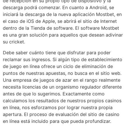
de recepción en su propio tipo de dispositivo y la
descarga podrá comenzar. En cuanto a Android, se
iniciará la descarga de la nueva aplicación Mostbet, en
el caso de iOS de Apple, se abrirá el sitio de Internet
dentro de la Tienda de software. El software Mostbet
es una gran solución para aquellos que desean adivinar
su cricket.
Debe saber cuánto tiene que disfrutar para poder
reclamar sus ingresos. Si algún tipo de establecimiento
de juego en línea ofrece un ciclo de eliminación de
puntos de nuestras apuestas, no busca en el sitio web.
Una empresa de juegos de azar en el rango realmente
necesita licencias de un organismo regulador diferente
antes de que lo sugerimos. Exactamente como
calculamos los resultados de nuestros propios casinos
en línea, nos esforzamos por lograr nuestra propia
apertura. El proceso de evaluación del sitio de casino
en línea está incluido para que pueda profundizar.