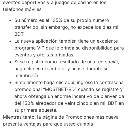
eventos deportivos y a juegos de casino en los
teléfonos móviles.
Su número es el 125% de su propio número
transferido, sin embargo, no excede los diez mil
BDT.
La nueva aplicación también tiene un excelente
programa VIP que le brinda su disponibilidad para
eventos y ofertas privadas.
Si se registró como resultado de una red social,
haga clic en el símbolo ‌ y únase durante su
membresía.
Simplemente haga clic aquí, ingrese la contraseña
promocional “MOSTBET-BD” cuando se registre y
ahora obtenga un enorme incentivo de bienvenida
del 150% alrededor de veinticinco cien mil BDT en
su primera apuesta.
Mientras tanto, la página de Promociones más nueva
presenta ventajas para que usted cumpla