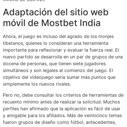
Adaptación del sitio web
móvil de Mostbet India
Ahora, el juego es incluso del agrado de los monjes
tibetanos, quienes lo consideran una herramienta
importante para reflexionar y evaluar la fuerza real. El
nuevo partido se desarrolla en un par de grupos de una
docena de personas, que tienen siete jugadores
simultáneos y son legales al comienzo del juego. El
objetivo del videojuego sería sumar más puntos que
simplemente los nuevos rivales.
Pero no, debe consultar los criterios de herramientas de
recuento mínimo antes de realizar la solicitud. Muchos
perfiles han afirmado que la aplicación es fácil de usar
y amigable para los afiliados. Más de veinticinco temas
fueron grupos de diseño como fútbol, ​​antecedentes,