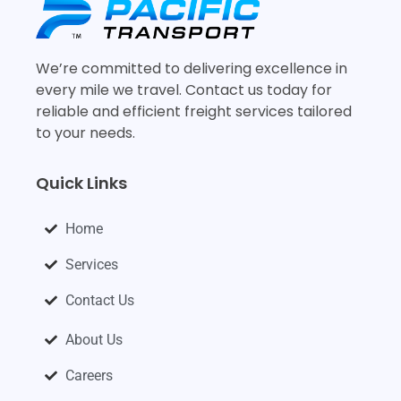
We’re committed to delivering excellence in
every mile we travel. Contact us today for
reliable and efficient freight services tailored
to your needs.
Quick Links
Home
Services
Contact Us
About Us
Careers