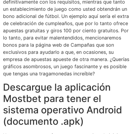
definitivamente con los requisitos, mientras que tanto
un establecimiento de juego como usted obtendrán un
bono adicional de fútbol. Un ejemplo aquí sería el extra
de celebración de cumpleaños, que por lo tanto ofrece
apuestas gratuitas y giros 100 por ciento gratuitos. Por
lo tanto, para evitar malentendidos, mencionaremos
bonos para la página web de Campañas que son
exclusivos para ayudarlo a que, en ocasiones, su
empresa de apuestas apueste de otra manera. ¿Querías
gráficos asombrosos, un juego fascinante y es posible
que tengas una tragamonedas increíble?
Descargue la aplicación
Mostbet para tener el
sistema operativo Android
(documento .apk)