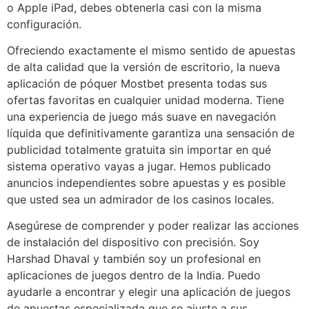
o Apple iPad, debes obtenerla casi con la misma
configuración.
Ofreciendo exactamente el mismo sentido de apuestas
de alta calidad que la versión de escritorio, la nueva
aplicación de póquer Mostbet presenta todas sus
ofertas favoritas en cualquier unidad moderna. Tiene
una experiencia de juego más suave en navegación
líquida que definitivamente garantiza una sensación de
publicidad totalmente gratuita sin importar en qué
sistema operativo vayas a jugar. Hemos publicado
anuncios independientes sobre apuestas y es posible
que usted sea un admirador de los casinos locales.
Asegúrese de comprender y poder realizar las acciones
de instalación del dispositivo con precisión. Soy
Harshad Dhaval y también soy un profesional en
aplicaciones de juegos dentro de la India. Puedo
ayudarle a encontrar y elegir una aplicación de juegos
de apuestas especializada que se ajuste a sus