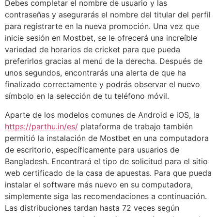
Debes completar el nombre de usuario y las
contraseñas y asegurarás el nombre del titular del perfil
para registrarte en la nueva promoción. Una vez que
inicie sesión en Mostbet, se le ofrecerá una increíble
variedad de horarios de cricket para que pueda
preferirlos gracias al menú de la derecha. Después de
unos segundos, encontrarás una alerta de que ha
finalizado correctamente y podrás observar el nuevo
símbolo en la selección de tu teléfono móvil.
Aparte de los modelos comunes de Android e iOS, la
https://parthu.in/es/
plataforma de trabajo también
permitió la instalación de Mostbet en una computadora
de escritorio, específicamente para usuarios de
Bangladesh. Encontrará el tipo de solicitud para el sitio
web certificado de la casa de apuestas. Para que pueda
instalar el software más nuevo en su computadora,
simplemente siga las recomendaciones a continuación.
Las distribuciones tardan hasta 72 veces según