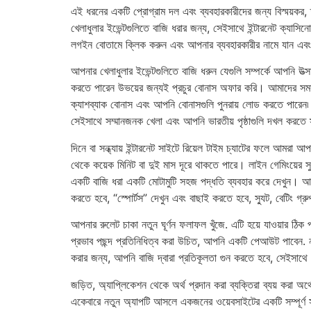
এই ধরনের একটি প্রোগ্রাম দল এবং ব্যবহারকারীদের জন্য বিস্ময়
খেলাধুলার ইভেন্টগুলিতে বাজি ধরার জন্য, সেইসাথে ইন্টারনেট ক্যা
লগইন বোতামে ক্লিক করুন এবং আপনার ব্যবহারকারীর নামে যান এ
আপনার খেলাধুলার ইভেন্টগুলিতে বাজি ধরুন যেগুলি সম্পর্কে আপনি উ
করতে পারেন উভয়ের জন্যই প্রচুর বোনাস অফার করি। আমাদের সমস্ত
ক্যাশব্যাক বোনাস এবং আপনি বোনাসগুলি পুনরায় লোড করতে পা
সেইসাথে সম্মানজনক খেলা এবং আপনি ভারতীয় পৃষ্ঠাগুলি দখল করতে স্
দিনে বা সন্ধ্যায় ইন্টারনেট সাইটে রিয়েল টাইম চ্যাটের ফলে আমর
থেকে কয়েক মিনিট বা দুই মাস দূরে থাকতে পারে। লাইন গেমিংয়ে
একটি বাজি ধরা একটি মোটামুটি সহজ পদ্ধতি ব্যবহার করে দেখুন। আ
করতে হবে, “স্পোর্টস” দেখুন এবং বাছাই করতে হবে, স্যুট, বেটিং গ্
আপনার রুলেট চাকা নতুন ঘূর্ণন ফলাফল খুঁজে. এটি হয়ে যাওয়ার ঠিক 
প্রভাব পছন্দ প্রতিনিধিত্ব করা উচিত, আপনি একটি পেআউট পাবেন. 
করার জন্য, আপনি বাজি দ্বারা প্রতিকূলতা গুন করতে হবে, সেইসাথে 
জড়িত, অ্যাপ্লিকেশন থেকে অর্থ প্রদান করা ব্যক্তিরা ব্যয় করা অর
একেবারে নতুন অ্যাপটি আসলে একজনের ওয়েবসাইটের একটি সম্পূর্ণ সং