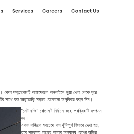
Us
Services
Careers
Contact Us
ে। কোন দস্তাবেজটি আমাদেরকে অনলাইনে জুয়া খেলা থেকে দূরে
্টির সাথে যত তাড়াতাড়ি সম্ভব যেকোনো অসুবিধার যত্ন নিন।
“সেট বাজি” বোতামটি নির্বাচন করে, প্রক্রিয়াটি সম্পন্ন
হয়।
একক বাজিকে সবচেয়ে কম ঝুঁকিপূর্ণ হিসাবে দেখা হয়,
তবে সম্ভাব্য লাভের আকার অন্যান্য ধরণের বাজির