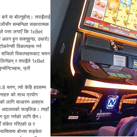
 बारे मा बोल्नुहोस्। तपाईंलाई
रणालीसँग सम्बन्धित सकारात्मक
मैले पत्ता लगाएँ कि 1xBet
ं अलग हुन सक्नुहुन्छ, उधारो/
्टोकरेन्सी विकल्पहरू गर्न
रको सजिलो विकल्पहरूबाट चयन
 लिनेछन् र तपाईंले 1xBet
न्सेन्टिभहरू, फ्री
 8.8 चरण, त्यो केहि हदसम्म
वनाहरु को साथ प्रयोग
र्नको लागि साधारण आश्रय
त अदालतको फाइलिङ। त्यहाँ
ग पूरा गर्नको लागि छैन।
हाँ संकेत गरिएको छ र
वामित्वमा बोनस सङ्केत