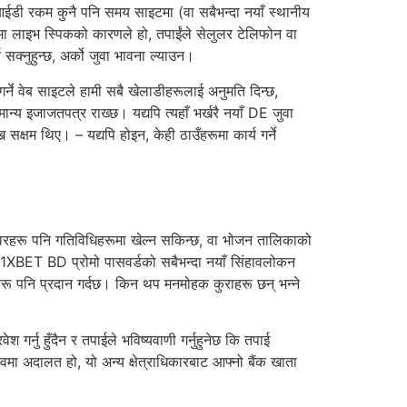
 आईडी रकम कुनै पनि समय साइटमा (वा सबैभन्दा नयाँ स्थानीय
तवमा लाइभ स्पिकको कारणले हो, तपाईंले सेलुलर टेलिफोन वा
क्नुहुन्छ, अर्को जुवा भावना ल्याउन।
गर्ने वेब साइटले हामी सबै खेलाडीहरूलाई अनुमति दिन्छ,
य इजाजतपत्र राख्छ। यद्यपि त्यहाँ भर्खरै नयाँ DE जुवा
क्षम थिए। – यद्यपि होइन, केही ठाउँहरूमा कार्य गर्ने
पेशेवरहरू पनि गतिविधिहरूमा खेल्न सकिन्छ, वा भोजन तालिकाको
ुन्छ। 1XBET BD प्रोमो पासवर्डको सबैभन्दा नयाँ सिंहावलोकन
हरू पनि प्रदान गर्दछ। किन थप मनमोहक कुराहरू छन् भन्ने
 गर्नु हुँदैन र तपाईले भविष्यवाणी गर्नुहुनेछ कि तपाई
्तवमा अदालत हो, यो अन्य क्षेत्राधिकारबाट आफ्नो बैंक खाता