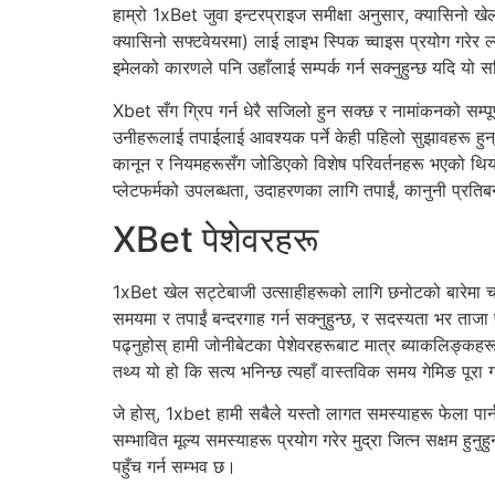
हाम्रो 1xBet जुवा इन्टरप्राइज समीक्षा अनुसार, क्यासिनो 
क्यासिनो सफ्टवेयरमा) लाई लाइभ स्पिक च्वाइस प्रयोग गरेर ल
इमेलको कारणले पनि उहाँलाई सम्पर्क गर्न सक्नुहुन्छ यदि यो
Xbet सँग ग्रिप गर्न धेरै सजिलो हुन सक्छ र नामांकनको सम्पूर
उनीहरूलाई तपाईलाई आवश्यक पर्ने केही पहिलो सुझावहरू हुन्
कानून र नियमहरूसँग जोडिएको विशेष परिवर्तनहरू भएको थियो, 1
प्लेटफर्मको उपलब्धता, उदाहरणका लागि तपाईं, कानुनी प्रतिबन्
XBet पेशेवरहरू
1xBet खेल सट्टेबाजी उत्साहीहरूको लागि छनोटको बारेमा चर्चा
समयमा र तपाईं बन्दरगाह गर्न सक्नुहुन्छ, र सदस्यता भर ताजा 
पढ्नुहोस् हामी जोनीबेटका पेशेवरहरूबाट मात्र ब्याकलिङ्कह
तथ्य यो हो कि सत्य भनिन्छ त्यहाँ वास्तविक समय गेमिङ पूरा ग
जे होस्, 1xbet हामी सबैले यस्तो लागत समस्याहरू फेला पार्न र 
सम्भावित मूल्य समस्याहरू प्रयोग गरेर मुद्रा जित्न सक्षम हु
पहुँच गर्न सम्भव छ।