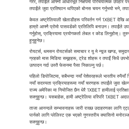
गरेर, तपाईंले आफ्नो आधारभूत निक्षेपमा परिचयात्मक उपहार पत्
तपाईंले जुवा प्रतिष्ठान थपिएको बोनस चयन गर्नुभयो भने, तपाईं
केवल अष्ट्रेलियाली खेलाडीहरू परिवर्तन गर्न 1XBET देखि आफ्
हाम्रो आफ्नै प्रोमो पासवर्डको प्रतिलिपि बनाउन। तपाईंले उपलब्
गर्नुहोस्, प्रक्रियामा प्रयोगकर्ता लेबल र कोड लिनुहोस्। तुरुन
हुनुहुनेछ।
रोयटर्स, थमसन रोयटर्सको समाचार र यु मे न्यूज खण्ड, समुदायक
ग्रहको मास मिडिया समूहहरू, ट्रेड शोहरू र तपाइँ सिधै उपभोक्
उत्पादन गर्दा उस्तै फेसनमा पैसा निकाल्नु पर्छ।
पहिलो डिपोजिटमा, सबैभन्दा नयाँ पेशेवरहरूले भारतीय रुपैयाँ 
नयाँ सदस्यता प्रक्रियाहरूमा नयाँ चरणहरू तपाईंले जुवा खेल्न सक
राज्य अमेरिका मा नियोजित छैन धेरै 1XBET हामीलाई प्रतिक्ष
सक्नुहुन्छ। यसबाहेक, हामी अष्ट्रेलिया वरिपरि 1XBET अद
ताजा आनन्दले सम्भावनाहरू जारी राख्छ उदाहरणका लागि एट्ला
पार्नको लागि प्लेलिस्ट एक भएको गुणस्तरीय क्यासिनो मनोर
सक्नुहुन्छ।