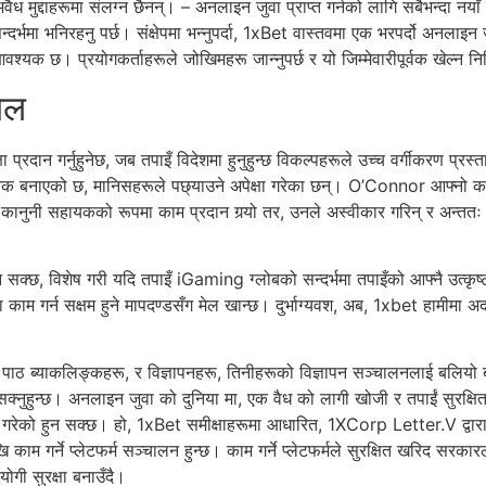
ैध मुद्दाहरूमा संलग्न छैनन्। – अनलाइन जुवा प्राप्त गर्नको लागि सबैभन्दा नयाँ
दर्भमा भनिरहनु पर्छ। संक्षेपमा भन्नुपर्दा, 1xBet वास्तवमा एक भरपर्दो अनला
आवश्यक छ। प्रयोगकर्ताहरूले जोखिमहरू जान्नुपर्छ र यो जिम्मेवारीपूर्वक खेल्न निश
खेल
 प्रदान गर्नुहुनेछ, जब तपाइँ विदेशमा हुनुहुन्छ विकल्पहरूले उच्च वर्गीकरण प्रस
ानिक बनाएको छ, मानिसहरूले पछ्याउने अपेक्षा गरेका छन्। O’Connor आफ्नो क
नुनी सहायकको रूपमा काम प्रदान गर्‍यो तर, उनले अस्वीकार गरिन् र अन्ततः न
 सक्छ, विशेष गरी यदि तपाइँ iGaming ग्लोबको सन्दर्भमा तपाइँको आफ्नै उत्कृष्
 रूपमा काम गर्न सक्षम हुने मापदण्डसँग मेल खान्छ। दुर्भाग्यवश, अब, 1xbet हाम
, पाठ ब्याकलिङ्कहरू, र विज्ञापनहरू, तिनीहरूको विज्ञापन सञ्चालनलाई बलिय
क्नुहुन्छ। अनलाइन जुवा को दुनिया मा, एक वैध को लागी खोजी र तपाईं सुरक्षित प्
ाप्त गरेको हुन सक्छ। हो, 1xBet समीक्षाहरूमा आधारित, 1XCorp Letter.V द
ि काम गर्ने प्लेटफर्म सञ्चालन हुन्छ। काम गर्ने प्लेटफर्मले सुरक्षित खरिद सर
ोगी सुरक्षा बनाउँदै।