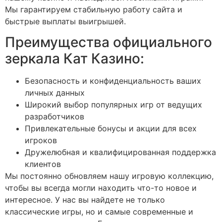
Мы гарантируем стабильную работу сайта и
быстрые выплаты выигрышей.
Преимущества официального
зеркала Кат Казино:
Безопасность и конфиденциальность ваших
личных данных
Широкий выбор популярных игр от ведущих
разработчиков
Привлекательные бонусы и акции для всех
игроков
Дружелюбная и квалифицированная поддержка
клиентов
Мы постоянно обновляем нашу игровую коллекцию,
чтобы вы всегда могли находить что-то новое и
интересное. У нас вы найдете не только
классические игры, но и самые современные и