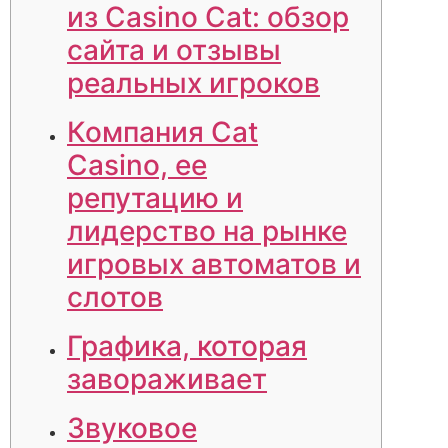
из Casino Cat: обзор
сайта и отзывы
реальных игроков
Компания Cat
Casino, ее
репутацию и
лидерство на рынке
игровых автоматов и
слотов
Графика, которая
завораживает
Звуковое