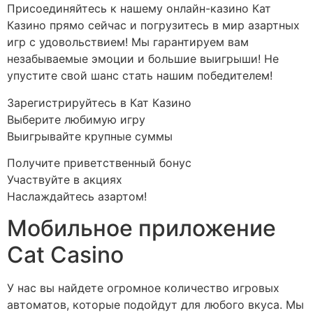
Присоединяйтесь к нашему онлайн-казино Кат
Казино прямо сейчас и погрузитесь в мир азартных
игр с удовольствием! Мы гарантируем вам
незабываемые эмоции и большие выигрыши! Не
упустите свой шанс стать нашим победителем!
Зарегистрируйтесь в Кат Казино
Выберите любимую игру
Выигрывайте крупные суммы
Получите приветственный бонус
Участвуйте в акциях
Наслаждайтесь азартом!
Мобильное приложение
Cat Casino
У нас вы найдете огромное количество игровых
автоматов, которые подойдут для любого вкуса. Мы