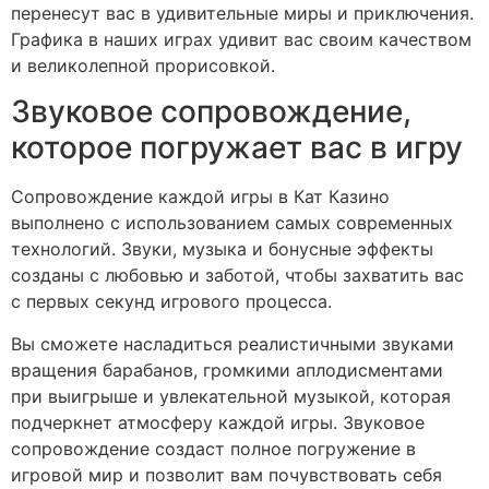
перенесут вас в удивительные миры и приключения.
Графика в наших играх удивит вас своим качеством
и великолепной прорисовкой.
Звуковое сопровождение,
которое погружает вас в игру
Сопровождение каждой игры в Кат Казино
выполнено с использованием самых современных
технологий. Звуки, музыка и бонусные эффекты
созданы с любовью и заботой, чтобы захватить вас
с первых секунд игрового процесса.
Вы сможете насладиться реалистичными звуками
вращения барабанов, громкими аплодисментами
при выигрыше и увлекательной музыкой, которая
подчеркнет атмосферу каждой игры. Звуковое
сопровождение создаст полное погружение в
игровой мир и позволит вам почувствовать себя