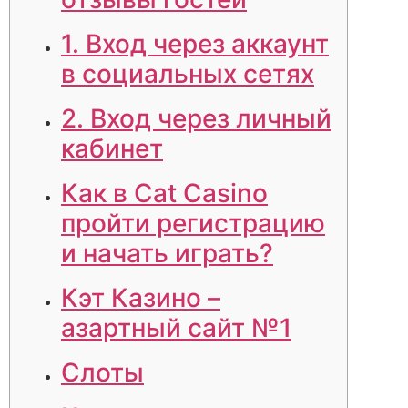
1. Вход через аккаунт
в социальных сетях
2. Вход через личный
кабинет
Как в Cat Casino
пройти регистрацию
и начать играть?
Кэт Казино –
азартный сайт №1
Слоты