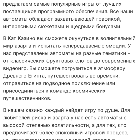
предлагаем самые популярные игры от лучших
поставщиков программного обеспечения. Все наши
автоматы обладают захватывающей графикой,
интересными сюжетами и щедрыми бонусами.
В Кат Казино вы сможете окунуться в волнительный
мир азарта и испытать непередаваемые эмоции. У
нас представлены автоматы на разные тематики –
от классических фруктовых слотов до современных
видеоигр. Вы сможете погрузиться в атмосферу
Древнего Египта, путешествовать во времени,
отправиться на подводное приключение или
присоединиться к команде космических
путешественников.
В нашем казино каждый найдет игру по душе. Для
любителей риска и азарта у нас есть автоматы с
высокой степенью волатильности, а для тех, кто
предпочитает более спокойный игровой процесс,