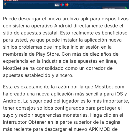
Puede descargar el nuevo archivo apk para dispositivos
con sistema operativo Android directamente desde el
sitio de apuestas estatal. Esto realmente es beneficioso
para usted, ya que puede instalar la aplicación nueva
sin los problemas que implica iniciar sesión en la
membresía de Play Store. Con más de diez años de
experiencia en la industria de las apuestas en línea,
MostBet se ha consolidado como un corredor de
apuestas establecido y sincero.
Esta es exactamente la razón por la que Mostbet com
ha creado una nueva aplicación más sencilla para iOS y
Android. La seguridad del jugador es lo más importante,
tener consejos sólidos configurados para proteger el
suyo y recibir sugerencias monetarias. Haga clic en el
interruptor Obtener en la parte superior de la página
más reciente para descargar el nuevo APK MOD de