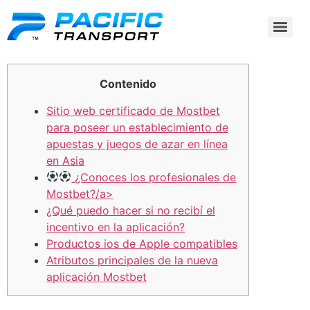
Contenido
Sitio web certificado de Mostbet
para poseer un establecimiento de
apuestas y juegos de azar en línea
en Asia
¿Conoces los profesionales de
Mostbet?/a>
¿Qué puedo hacer si no recibí el
incentivo en la aplicación?
Productos ios de Apple compatibles
Atributos principales de la nueva
aplicación Mostbet