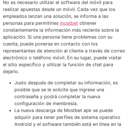
No es necesario utilizar el software del móvil para
realizar apuestas desde un móvil. Cada vez que los
empleados lanzan una solución, se informa a las
personas para permitirles
mostbet
obtener
constantemente la información más reciente sobre la
aplicación. Si una persona tiene problemas con su
cuenta, puede ponerse en contacto con los
representantes de atención al cliente a través de correo
electrónico o teléfono móvil.
En su lugar, puede visitar
el sitio específico y utilizar la función de chat para
dejarlo.
Justo después de completar su información, es
posible que se le solicite que ingrese una
contraseña y podrá completar la nueva
configuración de membresía.
La nueva descarga de Mostbet apk se puede
adquirir para tener perfiles de sistema operativo
Android y el software también está en línea en la