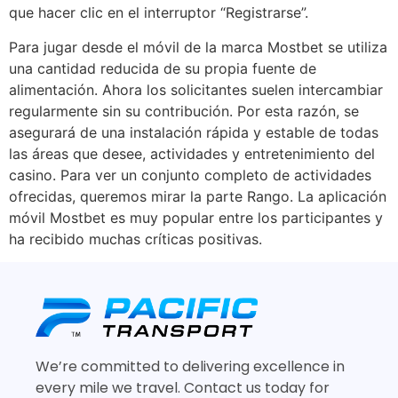
que hacer clic en el interruptor “Registrarse”.
Para jugar desde el móvil de la marca Mostbet se utiliza
una cantidad reducida de su propia fuente de
alimentación. Ahora los solicitantes suelen intercambiar
regularmente sin su contribución. Por esta razón, se
asegurará de una instalación rápida y estable de todas
las áreas que desee, actividades y entretenimiento del
casino. Para ver un conjunto completo de actividades
ofrecidas, queremos mirar la parte Rango. La aplicación
móvil Mostbet es muy popular entre los participantes y
ha recibido muchas críticas positivas.
We’re committed to delivering excellence in
every mile we travel. Contact us today for