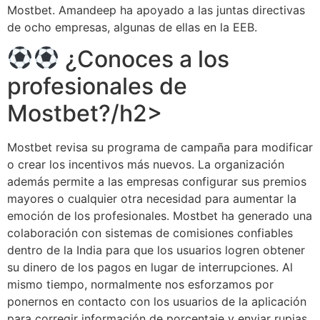
Mostbet. Amandeep ha apoyado a las juntas directivas
de ocho empresas, algunas de ellas en la EEB.
¿Conoces a los
profesionales de
Mostbet?/h2>
Mostbet revisa su programa de campaña para modificar
o crear los incentivos más nuevos. La organización
además permite a las empresas configurar sus premios
mayores o cualquier otra necesidad para aumentar la
emoción de los profesionales. Mostbet ha generado una
colaboración con sistemas de comisiones confiables
dentro de la India para que los usuarios logren obtener
su dinero de los pagos en lugar de interrupciones. Al
mismo tiempo, normalmente nos esforzamos por
ponernos en contacto con los usuarios de la aplicación
para corregir información de porcentaje y enviar rupias